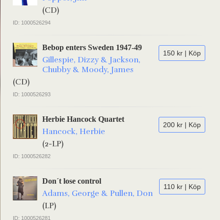
(CD)
ID: 1000526294
Bebop enters Sweden 1947-49
150 kr | Köp
Gillespie, Dizzy & Jackson,
Chubby & Moody, James
(CD)
ID: 1000526293
Herbie Hancock Quartet
200 kr | Köp
Hancock, Herbie
(2-LP)
ID: 1000526282
Don´t lose control
110 kr | Köp
Adams, George & Pullen, Don
(LP)
ID: 1000526281