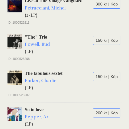
Live at The Village Vanguard
300 kr | Köp
Petrucciani, Michel
(2-LP)
ID: 1000526211
"The" Trio
150 kr | Köp
Powell, Bud
(LP)
ID: 1000526208
The fabulous sextet
150 kr | Köp
Parker, Charlie
(LP)
ID: 1000526207
So in love
200 kr | Köp
Pepper, Art
(LP)