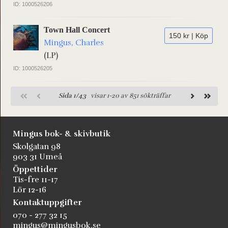
ID: 1000526206
Town Hall Concert
150 kr | Köp
Mingus, Charles
(LP)
ID: 1000526205
Sida 1/43
visar 1-20 av 851 sökträffar
Mingus bok- & skivbutik
Skolgatan 98
903 31 Umeå
Öppettider
Tis-fre 11-17
Lör 12-16
Kontaktuppgifter
070 - 277 32 15
mingus@mingusbok.se