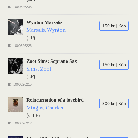
ID: 1000526233
Wynton Marsalis
150 kr | Köp
Marsalis, Wynton
(LP)
ID: 1000526226
Zoot Sims; Soprano Sax
150 kr | Köp
Sims, Zoot
(LP)
ID: 1000526215
Reincarnation of a lovebird
300 kr | Köp
Mingus, Charles
(2-LP)
ID: 1000526212