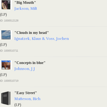
"Big Mouth"
Jackson, Milt
(LP)
ID: 1000512128
"Clouds in my head"
Ignatzek, Klaus & Voss, Jochen
(LP)
ID: 1000510711
"Concepts in blue"
Johnson, J J
(LP)
ID: 1000510719
"Easy Street"
Matteson, Rich
(LP)