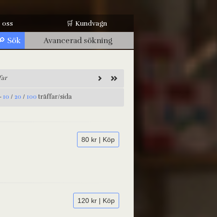
 oss
🛒 Kundvagn
Avancerad sökning
far
-
10
/
20
/
100
träffar/sida
80 kr | Köp
120 kr | Köp