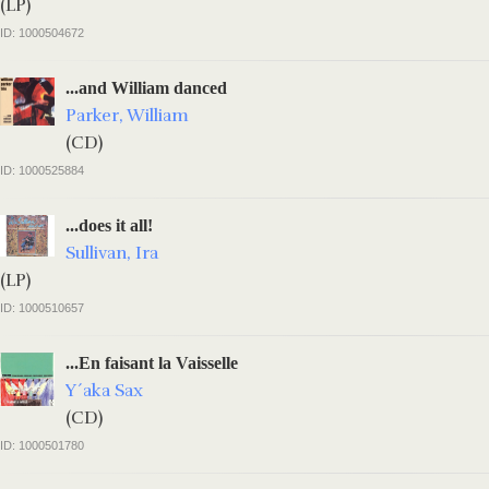
(LP)
ID: 1000504672
...and William danced
Parker, William
(CD)
ID: 1000525884
...does it all!
Sullivan, Ira
(LP)
ID: 1000510657
...En faisant la Vaisselle
Y´aka Sax
(CD)
ID: 1000501780