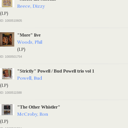
Reece, Dizzy
(LP)
ID: 1000510605
"More" live
Woods, Phil
(LP)
ID: 1000501754
"Strictly" Powell / Bud Powell trio vol 1
Powell, Bud
(LP)
ID: 1000511588
"The Other Whistler"
McCroby, Ron
(LP)