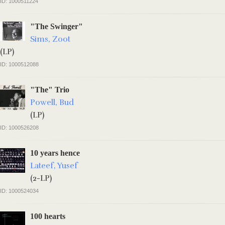
ID: 1000511224
"The Swinger"
Sims, Zoot
(LP)
ID: 1000512088
"The" Trio
Powell, Bud
(LP)
ID: 1000526208
10 years hence
Lateef, Yusef
(2-LP)
ID: 1000524034
100 hearts