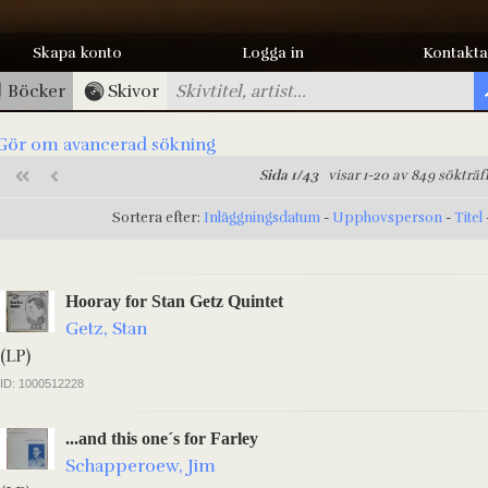
Skapa konto
Logga in
Kontakta
Böcker
Skivor
Gör om avancerad sökning
Sida 1/43
visar 1-20 av 849 sökträf
Sortera efter:
Inläggningsdatum
-
Upphovsperson
-
Titel
Hooray for Stan Getz Quintet
Getz, Stan
(LP)
ID: 1000512228
...and this one´s for Farley
Schapperoew, Jim