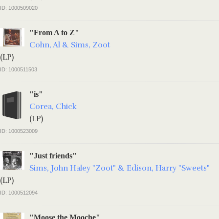
ID: 1000509020
"From A to Z"
Cohn, Al & Sims, Zoot
(LP)
ID: 1000511503
"is"
Corea, Chick
(LP)
ID: 1000523009
"Just friends"
Sims, John Haley "Zoot" & Edison, Harry "Sweets"
(LP)
ID: 1000512094
"Moose the Mooche"