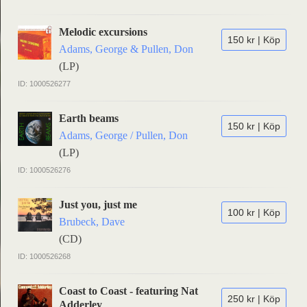
Melodic excursions
150 kr | Köp
Adams, George & Pullen, Don
(LP)
ID: 1000526277
Earth beams
150 kr | Köp
Adams, George / Pullen, Don
(LP)
ID: 1000526276
Just you, just me
100 kr | Köp
Brubeck, Dave
(CD)
ID: 1000526268
Coast to Coast - featuring Nat
250 kr | Köp
Adderley