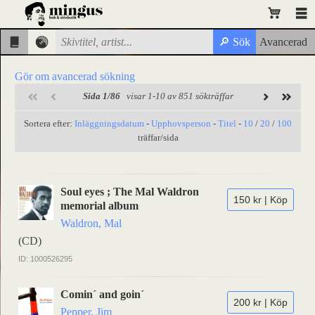
Gör om avancerad sökning
Sida 1/86
visar 1-10 av 851 sökträffar
Sortera efter:
Inläggningsdatum
-
Upphovsperson
-
Titel
-
10
/
20
/
100
träffar/sida
Soul eyes ; The Mal Waldron
150 kr | Köp
memorial album
Waldron, Mal
(CD)
ID: 1000526295
Comin´ and goin´
200 kr | Köp
Pepper, Jim