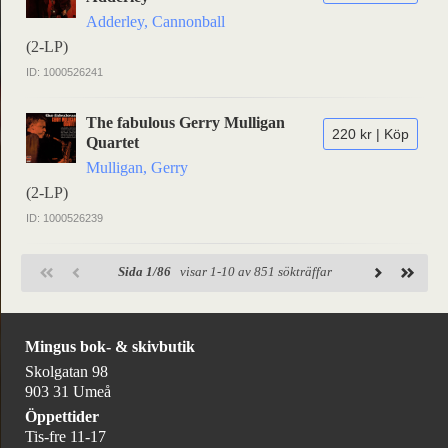
Adderley, Cannonball
(2-LP)
ID: 1000526241
The fabulous Gerry Mulligan
220 kr | Köp
Quartet
Mulligan, Gerry
(2-LP)
ID: 1000526239
Sida 1/86
visar 1-10 av 851 sökträffar
Mingus bok- & skivbutik
Skolgatan 98
903 31 Umeå
Öppettider
Tis-fre 11-17