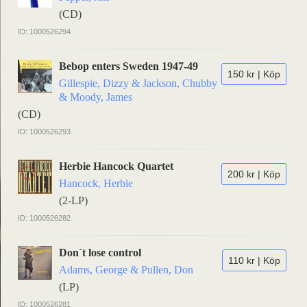
(CD)
ID: 1000526294
Bebop enters Sweden 1947-49
150 kr | Köp
Gillespie, Dizzy & Jackson, Chubby
& Moody, James
(CD)
ID: 1000526293
Herbie Hancock Quartet
200 kr | Köp
Hancock, Herbie
(2-LP)
ID: 1000526282
Don´t lose control
110 kr | Köp
Adams, George & Pullen, Don
(LP)
ID: 1000526281