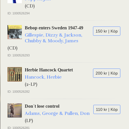
(CD)
ID: 1000526294
Bebop enters Sweden 1947-49
150 kr | Köp
Gillespie, Dizzy & Jackson,
Chubby & Moody, James
(CD)
ID: 1000526293
Herbie Hancock Quartet
200 kr | Köp
Hancock, Herbie
(2-LP)
ID: 1000526282
Don´t lose control
110 kr | Köp
Adams, George & Pullen, Don
(LP)
ID: 1000526281