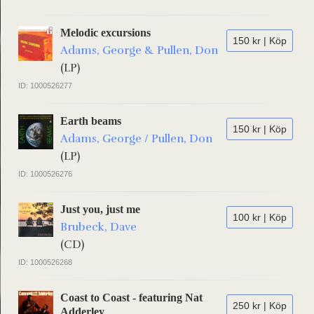
Melodic excursions
150 kr | Köp
Adams, George & Pullen, Don
(LP)
ID: 1000526277
Earth beams
150 kr | Köp
Adams, George / Pullen, Don
(LP)
ID: 1000526276
Just you, just me
100 kr | Köp
Brubeck, Dave
(CD)
ID: 1000526268
Coast to Coast - featuring Nat
250 kr | Köp
Adderley