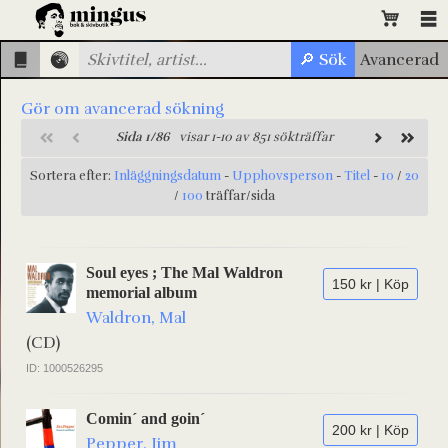
Gör om avancerad sökning
Sida 1/86
visar 1-10 av 851 sökträffar
Sortera efter:
Inläggningsdatum
-
Upphovsperson
-
Titel
-
10
/
20
/
100
träffar/sida
Soul eyes ; The Mal Waldron
150 kr | Köp
memorial album
Waldron, Mal
(CD)
ID: 1000526295
Comin´ and goin´
200 kr | Köp
Pepper, Jim