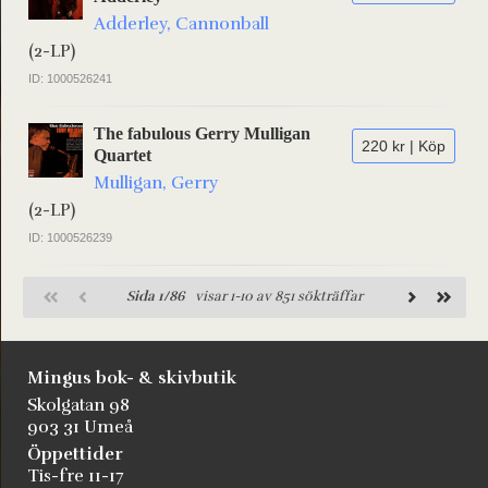
Adderley, Cannonball
(2-LP)
ID: 1000526241
The fabulous Gerry Mulligan
220 kr | Köp
Quartet
Mulligan, Gerry
(2-LP)
ID: 1000526239
Sida 1/86
visar 1-10 av 851 sökträffar
Mingus bok- & skivbutik
Skolgatan 98
903 31 Umeå
Öppettider
Tis-fre 11-17