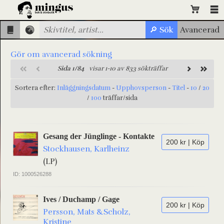
Gör om avancerad sökning
Sida 1/84
visar 1-10 av 833 sökträffar
Sortera efter:
Inläggningsdatum
-
Upphovsperson
-
Titel
-
10
/
20
/
100
träffar/sida
Gesang der Jünglinge - Kontakte
200 kr | Köp
Stockhausen, Karlheinz
(LP)
ID: 1000526288
Ives / Duchamp / Gage
200 kr | Köp
Persson, Mats &Scholz,
Kristine