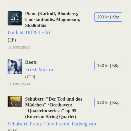
Piano (Karkoff, Blomberg,
200 kr | Köp
Constantinidis, Magnusson,
Skalkottas
Lindahl, Ulf & Lefki
(LP)
ID: 1000525805
Roots
150 kr | Köp
Fröst, Martin
(CD)
ID: 1000525744
Schubert; "Der Tod und das
120 kr | Köp
Mädchen" / Beethoven:
"Quartetto serioso" op 95
(Emerson String Quartet)
Schubert, Franz / Beethoven, Ludwig van