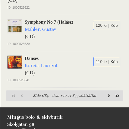
(CD)
ID: 1000525622
Symphony No 7 (Halász)
120 kr | Köp
Mahler, Gustav
(CD)
ID: 1000525620
Danses
110 kr | Köp
Korcia, Laurent
(CD)
ID: 1000525541
Sida 1/84
visar 1-10 av 833 sökträffar
Mingus bok- & skivbutik
Skolgatan 98