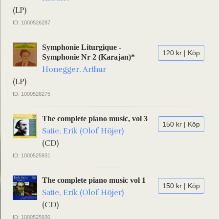
(LP)
ID: 1000526287
Symphonie Liturgique -
120 kr | Köp
Symphonie Nr 2 (Karajan)*
Honegger, Arthur
(LP)
ID: 1000526275
The complete piano music, vol 3
150 kr | Köp
Satie, Erik (Olof Höjer)
(CD)
ID: 1000525931
The complete piano music vol 1
150 kr | Köp
Satie, Erik (Olof Höjer)
(CD)
ID: 1000525930