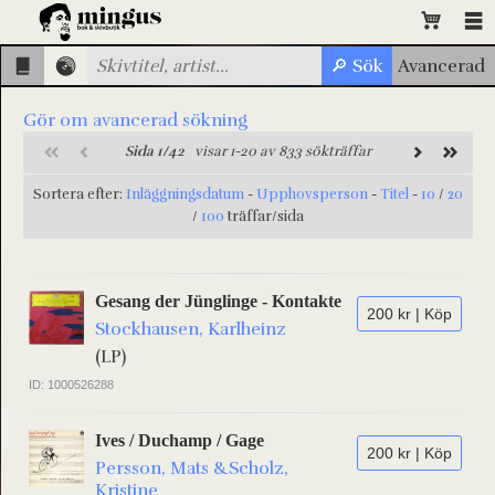
Gör om avancerad sökning
Sida 1/42
visar 1-20 av 833 sökträffar
Sortera efter:
Inläggningsdatum
-
Upphovsperson
-
Titel
-
10
/
20
/
100
träffar/sida
Gesang der Jünglinge - Kontakte
200 kr | Köp
Stockhausen, Karlheinz
(LP)
ID: 1000526288
Ives / Duchamp / Gage
200 kr | Köp
Persson, Mats &Scholz,
Kristine