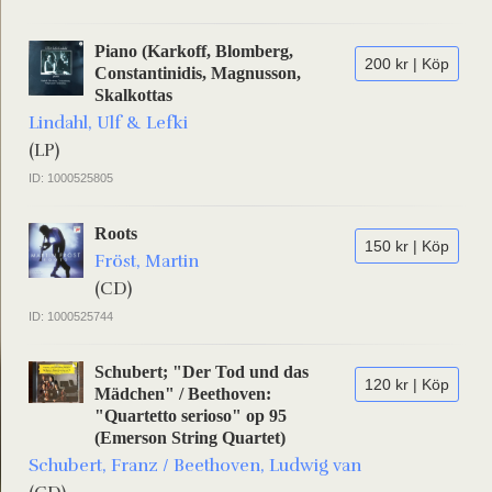
Piano (Karkoff, Blomberg,
200 kr | Köp
Constantinidis, Magnusson,
Skalkottas
Lindahl, Ulf & Lefki
(LP)
ID: 1000525805
Roots
150 kr | Köp
Fröst, Martin
(CD)
ID: 1000525744
Schubert; "Der Tod und das
120 kr | Köp
Mädchen" / Beethoven:
"Quartetto serioso" op 95
(Emerson String Quartet)
Schubert, Franz / Beethoven, Ludwig van