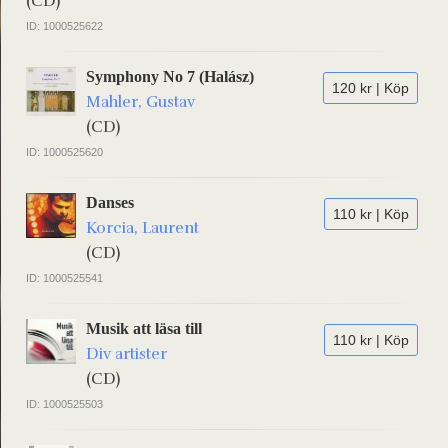
(CD)
ID: 1000525622
Symphony No 7 (Halász)
120 kr | Köp
Mahler, Gustav
(CD)
ID: 1000525620
Danses
110 kr | Köp
Korcia, Laurent
(CD)
ID: 1000525541
Musik att läsa till
110 kr | Köp
Div artister
(CD)
ID: 1000525503