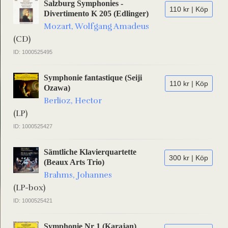
Salzburg Symphonies -
110 kr | Köp
Divertimento K 205 (Edlinger)
Mozart, Wolfgang Amadeus
(CD)
ID: 1000525495
Symphonie fantastique (Seiji
110 kr | Köp
Ozawa)
Berlioz, Hector
(LP)
ID: 1000525427
Sämtliche Klavierquartette
300 kr | Köp
(Beaux Arts Trio)
Brahms, Johannes
(LP-box)
ID: 1000525421
Symphonie Nr 1 (Karajan)