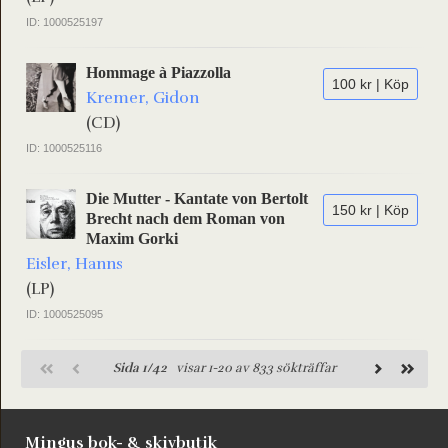
ID: 1000525197
Hommage à Piazzolla
100 kr | Köp
Kremer, Gidon
(CD)
ID: 1000525116
Die Mutter - Kantate von Bertolt
150 kr | Köp
Brecht nach dem Roman von
Maxim Gorki
Eisler, Hanns
(LP)
ID: 1000525095
Sida 1/42
visar 1-20 av 833 sökträffar
Mingus bok- & skivbutik