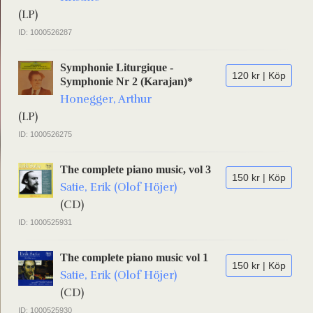
(LP)
ID: 1000526287
Symphonie Liturgique -
120 kr | Köp
Symphonie Nr 2 (Karajan)*
Honegger, Arthur
(LP)
ID: 1000526275
The complete piano music, vol 3
150 kr | Köp
Satie, Erik (Olof Höjer)
(CD)
ID: 1000525931
The complete piano music vol 1
150 kr | Köp
Satie, Erik (Olof Höjer)
(CD)
ID: 1000525930