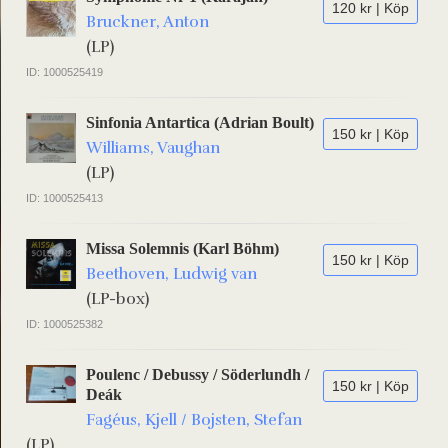
120 kr | Köp
Bruckner, Anton
(LP)
ID: 1000525419
Sinfonia Antartica (Adrian Boult)
150 kr | Köp
Williams, Vaughan
(LP)
ID: 1000525413
Missa Solemnis (Karl Böhm)
150 kr | Köp
Beethoven, Ludwig van
(LP-box)
ID: 1000525382
Poulenc / Debussy / Söderlundh /
150 kr | Köp
Deák
Fagéus, Kjell / Bojsten, Stefan
(LP)