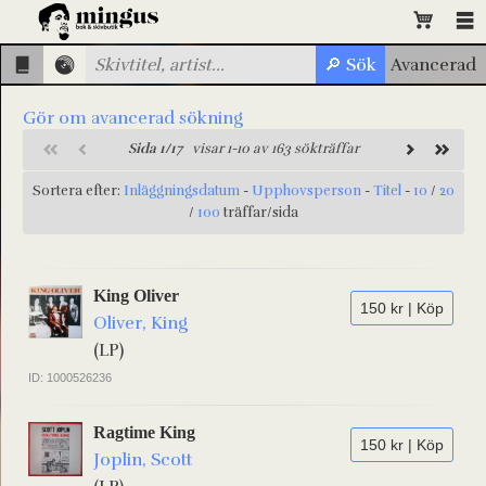
Gör om avancerad sökning
Sida 1/17
visar 1-10 av 163 sökträffar
Sortera efter:
Inläggningsdatum
-
Upphovsperson
-
Titel
-
10
/
20
/
100
träffar/sida
King Oliver
150 kr | Köp
Oliver, King
(LP)
ID: 1000526236
Ragtime King
150 kr | Köp
Joplin, Scott