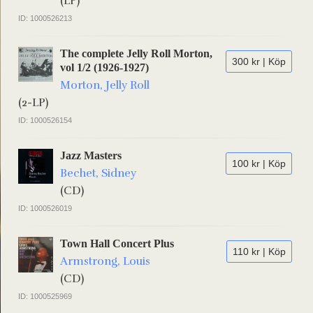
(LP)
ID: 1000526213
The complete Jelly Roll Morton,
300 kr | Köp
vol 1/2 (1926-1927)
Morton, Jelly Roll
(2-LP)
ID: 1000526154
Jazz Masters
100 kr | Köp
Bechet, Sidney
(CD)
ID: 1000526019
Town Hall Concert Plus
110 kr | Köp
Armstrong, Louis
(CD)
ID: 1000525969