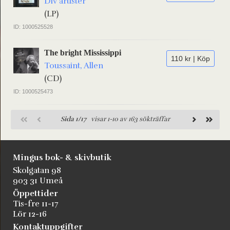
Div artister
(LP)
ID: 1000525528
The bright Mississippi
110 kr | Köp
Toussaint, Allen
(CD)
ID: 1000525473
Sida 1/17
visar 1-10 av 163 sökträffar
Mingus bok- & skivbutik
Skolgatan 98
903 31 Umeå
Öppettider
Tis-fre 11-17
Lör 12-16
Kontaktuppgifter