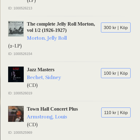
(LP)
ID: 1000526213
The complete Jelly Roll Morton,
300 kr | Köp
vol 1/2 (1926-1927)
Morton, Jelly Roll
(2-LP)
ID: 1000526154
Jazz Masters
100 kr | Köp
Bechet, Sidney
(CD)
ID: 1000526019
Town Hall Concert Plus
110 kr | Köp
Armstrong, Louis
(CD)
ID: 1000525969