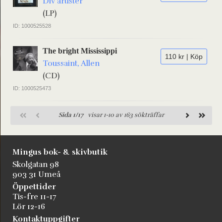
Div artister
(LP)
ID: 1000525528
The bright Mississippi
110 kr | Köp
Toussaint, Allen
(CD)
ID: 1000525473
Sida 1/17
visar 1-10 av 163 sökträffar
Mingus bok- & skivbutik
Skolgatan 98
903 31 Umeå
Öppettider
Tis-fre 11-17
Lör 12-16
Kontaktuppgifter