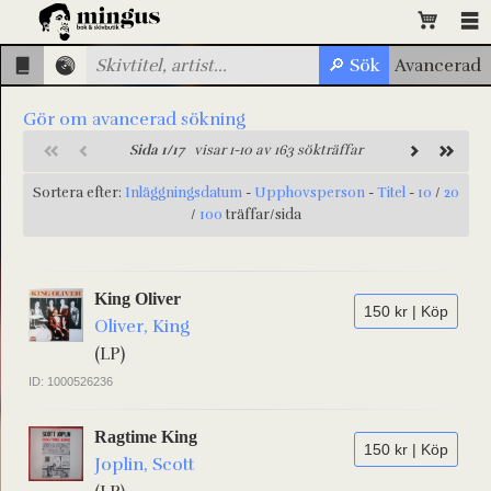
Gör om avancerad sökning
Sida 1/17
visar 1-10 av 163 sökträffar
Sortera efter:
Inläggningsdatum
-
Upphovsperson
-
Titel
-
10
/
20
/
100
träffar/sida
King Oliver
150 kr | Köp
Oliver, King
(LP)
ID: 1000526236
Ragtime King
150 kr | Köp
Joplin, Scott