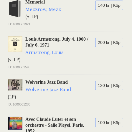
Memorial
140 kr | Köp
Mezzrow, Mezz
(2-LP)
ID: 1000501921
Louis Armstrong. July 4, 1900 /
200 kr | Köp
July 6, 1971
Armstrong, Louis
(2-LP)
ID: 1000501595
Wolverine Jazz Band
120 kr | Köp
Wolverine Jazz Band
(LP)
ID: 1000501285
Avec Claude Luter et son
100 kr | Köp
orchestre - Salle Pleyel, Paris,
1952