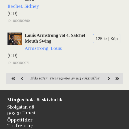
Bechet, Sidney
(CD)
ID: 1000500660
Louis Armstrong vol 4. Satchel
125 kr | Köp
Mouth Swing
Armstrong, Louis
(CD)
ID: 1000500071
Sida 16/17
visar 151-160 av 163 sökträffar
Mingus bok- & skivbutik
Skolgatan 98
903 31 Umeå
Öppettider
Tis-fre 11-17