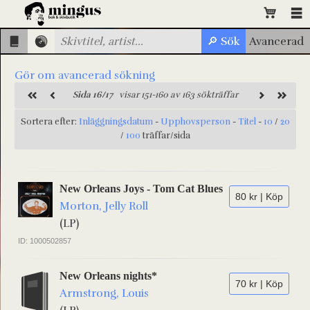
Gör om avancerad sökning
Sida 16/17
visar 151-160 av 163 sökträffar
Sortera efter:
Inläggningsdatum
-
Upphovsperson
-
Titel
-
10
/
20
/
100
träffar/sida
New Orleans Joys - Tom Cat Blues
80 kr | Köp
Morton, Jelly Roll
(LP)
ID: 1000502857
New Orleans nights*
70 kr | Köp
Armstrong, Louis