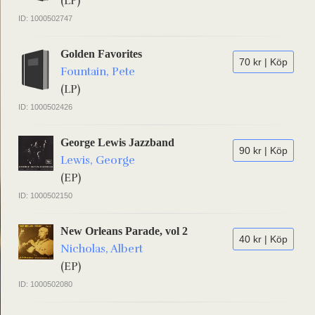
(LP)
ID: 1000502747
Golden Favorites
70 kr | Köp
Fountain, Pete
(LP)
ID: 1000502426
George Lewis Jazzband
90 kr | Köp
Lewis, George
(EP)
ID: 1000502150
New Orleans Parade, vol 2
40 kr | Köp
Nicholas, Albert
(EP)
ID: 1000502080