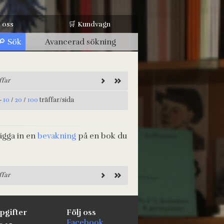
 oss
🛒 Kundvagn
Avancerad sökning
ffar
-
10
/
20
/
100
träffar/sida
ägga in en
bevakning
på en bok du
ffar
pgifter
Följ oss
Facebook