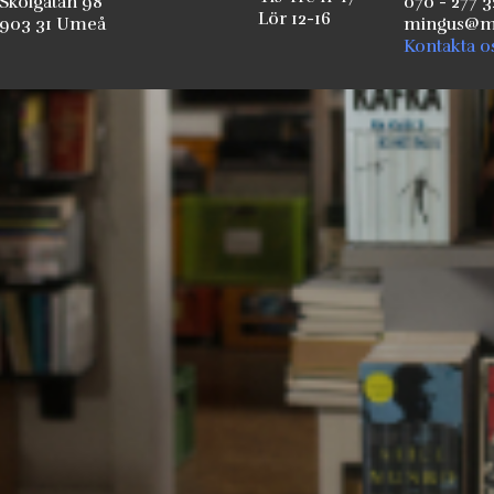
Skolgatan 98
070 - 277 3
Lör 12-16
903 31 Umeå
mingus@mi
Kontakta o