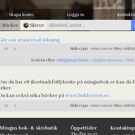
Skapa konto
Logga in
Kontakta
Böcker
Skivor
Gör om avancerad sökning
Sida 1/341
visar 1-20 av 6802 sökträ
Sortera efter:
Inläggningsdatum
-
Upphovsperson
-
Titel
Om du har ett (kostnadsfritt) konto på mingusbok.se kan du l
söker.
Du kan också söka böcker på
www.bokborsen.se
.
Sida 1/341
visar 1-20 av 6802 sökträ
Mingus bok- & skivbutik
Öppettider
Kontaktup
Tis-fre 11-17