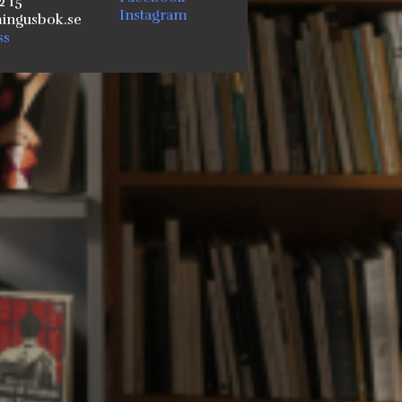
2 15
Instagram
ngusbok.se
ss