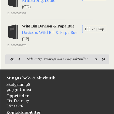
Armstrong, Louis
(CD)
ID: 1000522794
Wild Bill Davison & Papa Bue
100 kr | Köp
Davison, Wild Bill & Papa Bue
(LP)
ID: 1000520475
Sida 16/17
visar 151-160 av 163 sökträffar
Mingus bok- & skivbutik
Skolgatan 98
903 31 Umeå
Öppettider
Tis-fre 11-17
Lör 12-16
Kontaktuppgifter