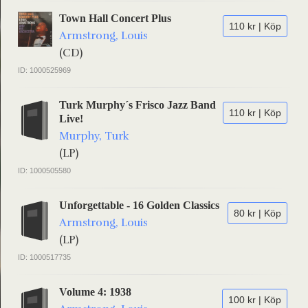
Town Hall Concert Plus
110 kr | Köp
Armstrong, Louis
(CD)
ID: 1000525969
Turk Murphy´s Frisco Jazz Band
110 kr | Köp
Live!
Murphy, Turk
(LP)
ID: 1000505580
Unforgettable - 16 Golden Classics
80 kr | Köp
Armstrong, Louis
(LP)
ID: 1000517735
Volume 4: 1938
100 kr | Köp