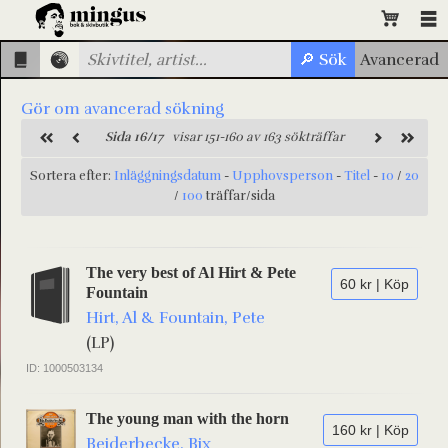
Gör om avancerad sökning
Sida 16/17
visar 151-160 av 163 sökträffar
Sortera efter:
Inläggningsdatum
-
Upphovsperson
-
Titel
-
10
/
20
/
100
träffar/sida
The very best of Al Hirt & Pete
60 kr | Köp
Fountain
Hirt, Al & Fountain, Pete
(LP)
ID: 1000503134
The young man with the horn
160 kr | Köp
Beiderbecke, Bix