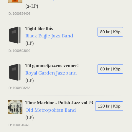
(2-LP)
ID: 1000524406
Tight like this
80 kr | Köp
Black Eagle Jazz Band
(LP)
ID: 1000503092
Til gammeljazzens venner!
80 kr | Köp
Royal Garden Jazzband
(LP)
ID: 1000508263
Time Machine - Polish Jazz vol 23
120 kr | Köp
Old Metropolitan Band
(LP)
ID: 1000516470