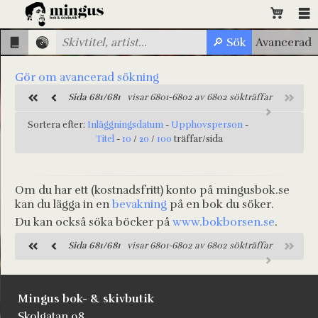
Gör om avancerad sökning
Sida 681/681
visar 6801-6802 av 6802 sökträffar
Sortera efter:
Inläggningsdatum
-
Upphovsperson
-
Titel
-
10
/
20
/
100
träffar/sida
Om du har ett (kostnadsfritt) konto på mingusbok.se
kan du lägga in en
bevakning
på en bok du söker.
Du kan också söka böcker på
www.bokborsen.se
.
Sida 681/681
visar 6801-6802 av 6802 sökträffar
Mingus bok- & skivbutik
Skolgatan 98