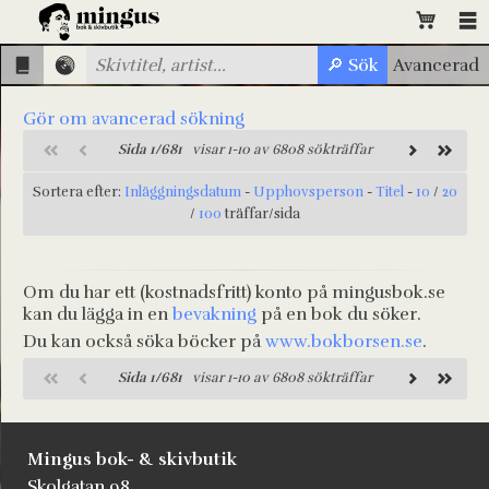
Gör om avancerad sökning
Sida 1/681
visar 1-10 av 6808 sökträffar
Sortera efter:
Inläggningsdatum
-
Upphovsperson
-
Titel
-
10
/
20
/
100
träffar/sida
Om du har ett (kostnadsfritt) konto på mingusbok.se
kan du lägga in en
bevakning
på en bok du söker.
Du kan också söka böcker på
www.bokborsen.se
.
Sida 1/681
visar 1-10 av 6808 sökträffar
Mingus bok- & skivbutik
Skolgatan 98