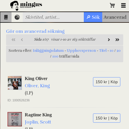
Gör om avancerad sökning
Sida 1/17
visar 1-10 av 163 sökträffar
Sortera efter:
Inläggningsdatum
-
Upphovsperson
-
Titel
-
10
/
20
/
100
träffar/sida
King Oliver
150 kr | Köp
Oliver, King
(LP)
ID: 1000526236
Ragtime King
150 kr | Köp
Joplin, Scott