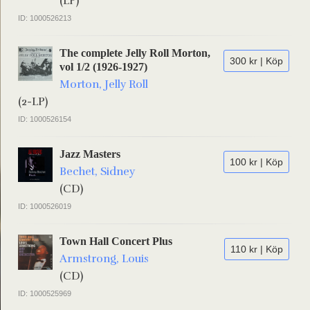
(LP)
ID: 1000526213
The complete Jelly Roll Morton,
300 kr | Köp
vol 1/2 (1926-1927)
Morton, Jelly Roll
(2-LP)
ID: 1000526154
Jazz Masters
100 kr | Köp
Bechet, Sidney
(CD)
ID: 1000526019
Town Hall Concert Plus
110 kr | Köp
Armstrong, Louis
(CD)
ID: 1000525969