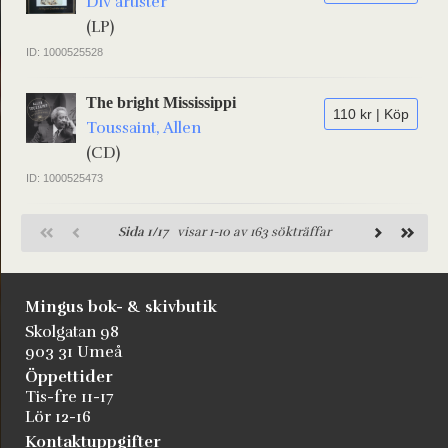
Div artister
(LP)
ID: 1000525528
The bright Mississippi
110 kr | Köp
Toussaint, Allen
(CD)
ID: 1000525473
Sida 1/17
visar 1-10 av 163 sökträffar
Mingus bok- & skivbutik
Skolgatan 98
903 31 Umeå
Öppettider
Tis-fre 11-17
Lör 12-16
Kontaktuppgifter