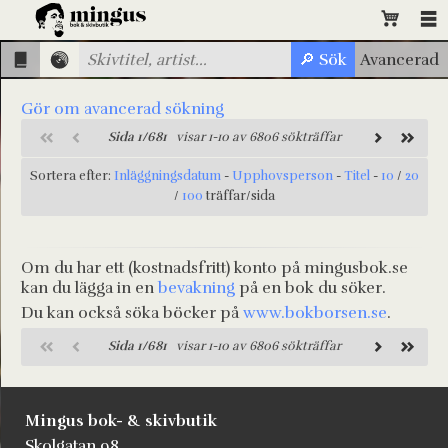
Gör om avancerad sökning
Sida 1/681
visar 1-10 av 6806 sökträffar
Sortera efter:
Inläggningsdatum
-
Upphovsperson
-
Titel
-
10
/
20
/
100
träffar/sida
Om du har ett (kostnadsfritt) konto på mingusbok.se
kan du lägga in en
bevakning
på en bok du söker.
Du kan också söka böcker på
www.bokborsen.se
.
Sida 1/681
visar 1-10 av 6806 sökträffar
Mingus bok- & skivbutik
Skolgatan 98