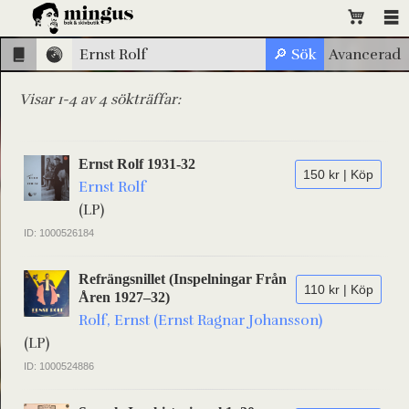
Visar 1-4 av 4 sökträffar:
Ernst Rolf 1931-32
150 kr | Köp
Ernst Rolf
(LP)
ID: 1000526184
Refrängsnillet (Inspelningar Från
110 kr | Köp
Åren 1927–32)
Rolf, Ernst (Ernst Ragnar Johansson)
(LP)
ID: 1000524886