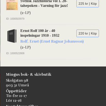
Svensk Jazzhistoria vol 1. 20-
225 kr | Köp
talsepoken - Varning för jazz!
(2-LP)
ID: 1000503979
Ernst Rolf 100 år - 40
220 kr | Köp
inspelningar 1910 - 1932
Rolf, Ernst (Ernst Ragnar Johansson)
(2-LP)
ID: 1000522808
Mingus bok- & skivbutik
Skolgatan 98
903 31 Umeå
Öppettider
Tis-fre 11-17
Lör 12-16