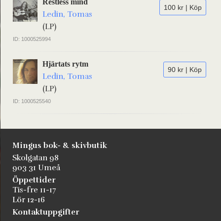
Restless mind
100 kr | Köp
Ledin, Tomas
(LP)
ID: 1000525994
Hjärtats rytm
90 kr | Köp
Ledin, Tomas
(LP)
ID: 1000525540
Mingus bok- & skivbutik
Skolgatan 98
903 31 Umeå
Öppettider
Tis-fre 11-17
Lör 12-16
Kontaktuppgifter