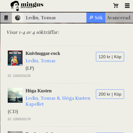
Visar 1-4 av 4 sökträffar:
Knivhuggar-rock
120 kr | Köp
Ledin, Tomas
(LP)
ID: 1000526228
Höga Kusten
200 kr | Köp
Ledin, Tomas & Höga Kusten
Kapellet
(CD)
ID: 1000526178