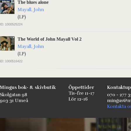
The blues alone
Mayall, John
(LP)
ID: 1000525224
The World of John Mayall Vol 2
Mayall, John
(LP)
ID: 1000516422
Mingus bok- & skivbutik
Öppettider
Kontaktup
Tis-fre 11-17
Skolgatan 98
070 - 277 3
Lör 12-16
903 31 Umeå
mingus@mi
Kontakta o