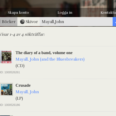
Skapa konto
Logga in
Kontakta
Böcker
Skivor
Visar 1-4 av 4 sökträffar:
The diary of a band, volume one
Mayall, John (and the Bluesbreakers)
(CD)
ID: 1000526261
Crusade
Mayall, John
(LP)
ID: 1000526186