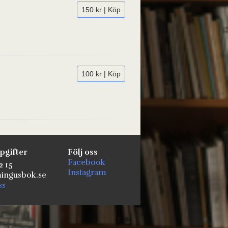
150 kr | Köp
100 kr | Köp
pgifter
Följ oss
Facebook
2 15
Instagram
ngusbok.se
ss