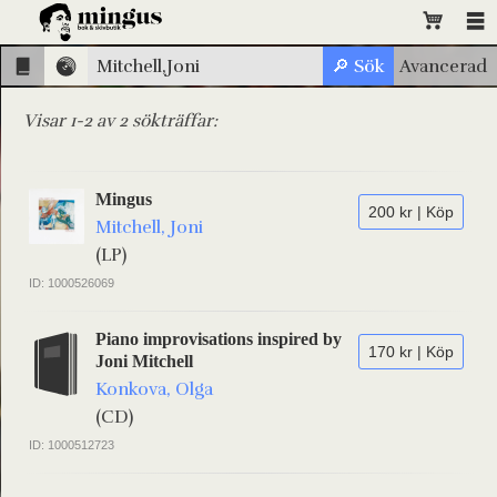
Visar 1-2 av 2 sökträffar:
Mingus
200 kr | Köp
Mitchell, Joni
(LP)
ID: 1000526069
Piano improvisations inspired by
170 kr | Köp
Joni Mitchell
Konkova, Olga
(CD)
ID: 1000512723