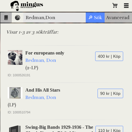
Visar 1-3 av 3 sökträffar:
For europeans only
400 kr | Köp
Redman, Don
(2-LP)
ID: 1000526191
And His All Stars
90 kr | Köp
Redman, Don
(LP)
ID: 1000510794
Swing-Big Bands 1929-1936 - The
110 kr | Köp