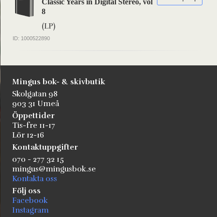
Classic Years in Digital Stereo, vol
8
(LP)
ID: 1000522890
Mingus bok- & skivbutik
Skolgatan 98
903 31 Umeå
Öppettider
Tis-fre 11-17
Lör 12-16
Kontaktuppgifter
070 - 277 32 15
mingus@mingusbok.se
Kontakta oss
Följ oss
Facebook
Instagram