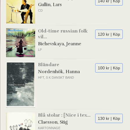
140 kr | Köp
Gullin, Lars
CD
Old-time russian folk
120 kr | Köp
vil...
Bichevskaya, Jeanne
LP
Bländare
100 kr | Köp
Nordenhök, Hanna
HFT, S K DANSKT BAND
Blå stolar : [Nice i tex...
130 kr | Köp
Claesson, Stig
KARTONNAGE