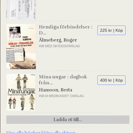
Hemliga förbindelser :
225 kr | Köp
D...
Älmeberg, Roger
INB MED SKYDDSOMSLAG
Mina ungar : dagbok
400 kr | Köp
från...
Hansson, Berta
INB M MEDBUNDET OMSLAG
Ladda 16 till...
Visa alla böcker
|
Visa alla skivor