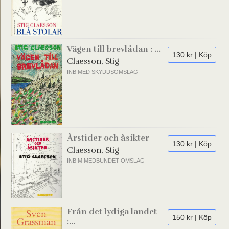
Vägen till brevlådan : ...
130 kr | Köp
Claesson, Stig
INB MED SKYDDSOMSLAG
Årstider och åsikter
130 kr | Köp
Claesson, Stig
INB M MEDBUNDET OMSLAG
Från det lydiga landet
150 kr | Köp
:...