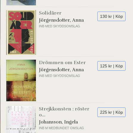
Solidärer
130 kr | Köp
Jörgensdotter, Anna
INB MED SKYDDSOMSLAG
Drömmen om Ester
125 kr | Köp
Jörgensdotter, Anna
INB MED SKYDDSOMSLAG
Strejkkonsten : röster
225 kr | Köp
o...
Johansson, Ingela
INB M MEDBUNDET OMSLAG