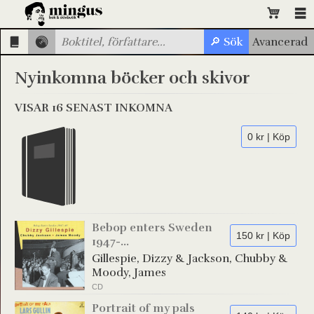
Nyinkomna böcker och skivor
VISAR 16 SENAST INKOMNA
0 kr | Köp
Bebop enters Sweden
150 kr | Köp
1947-...
Gillespie, Dizzy & Jackson, Chubby &
Moody, James
CD
Portrait of my pals