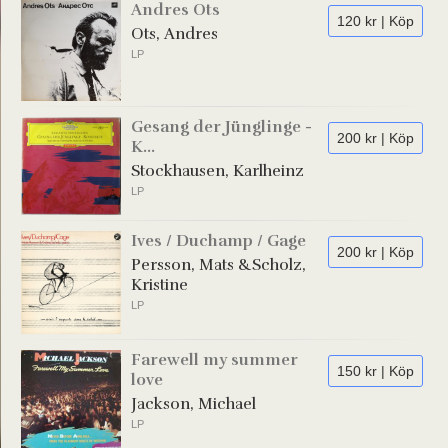
Andres Ots
120 kr | Köp
Ots, Andres
LP
Gesang der Jünglinge -
200 kr | Köp
K...
Stockhausen, Karlheinz
LP
Ives / Duchamp / Gage
200 kr | Köp
Persson, Mats &Scholz,
Kristine
LP
Farewell my summer
150 kr | Köp
love
Jackson, Michael
LP