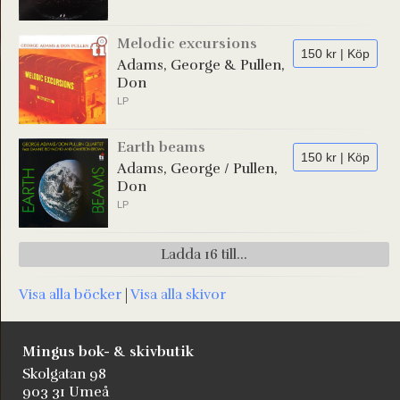
Melodic excursions
150 kr | Köp
Adams, George & Pullen,
Don
LP
Earth beams
150 kr | Köp
Adams, George / Pullen,
Don
LP
Ladda 16 till...
Visa alla böcker
|
Visa alla skivor
Mingus bok- & skivbutik
Skolgatan 98
903 31 Umeå