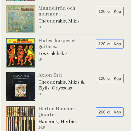
Mandelträd och
120 kr | Köp
marmor - ...
Theodorakis, Mikis
LP
Flutes, harpes et
120 kr | Köp
guitare...
Los Calchakis
LP
Axion Esti
120 kr | Köp
Theodorakis, Mikis &
Elytis, Odysseas
LP
Herbie Hancock
200 kr | Köp
Quartet
Hancock, Herbie
2-LP