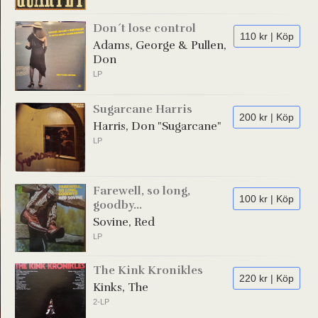
Don´t lose control
110 kr | Köp
Adams, George & Pullen,
Don
LP
Sugarcane Harris
200 kr | Köp
Harris, Don "Sugarcane"
LP
Farewell, so long,
100 kr | Köp
goodby...
Sovine, Red
LP
The Kink Kronikles
220 kr | Köp
Kinks, The
2-LP