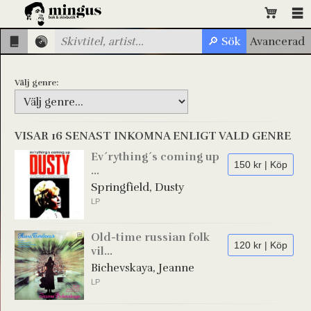
Välj genre:
VISAR 16 SENAST INKOMNA ENLIGT VALD GENRE
Ev´rything´s coming up
150 kr | Köp
...
Springfield, Dusty
LP
Old-time russian folk
120 kr | Köp
vil...
Bichevskaya, Jeanne
LP