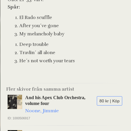
Spår:
El Rado scuffle
After you´ve gone
My melancholy baby
Deep trouble
Travlin´ all alone
He´s not worth your tears
Fler skivor från samma artist
And his Apex Club Orchestra,
80 kr | Köp
volume four
Noone, Jimmie
ID: 1000506917