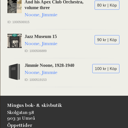
And his Apex Club Orchestra,
80 kr | Köp
volume three
Noone, Jimmie
ID: 1000506915
Jazz Museum 15
90 kr | Köp
Noone, Jimmie
ID: 1000506889
Jimmie Noone, 1928-1940
100 kr | Köp
Noone, Jimmie
ID: 1000519153
Mingus bok- & skivbutik
Skolgatan 98
903 31 Umeå
Öppettider