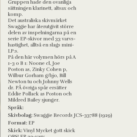
Gruppen hade den ovanliga
sättningen klarinett, altsax och
komp.
Det australiska skivmärket
Swaggie har återutgivit större
delen av inspelningarna på en
serie EP-skivor med 33 varvs-
hastighet, alltså en slags mini-
LP:s.
På den här volymen hörs på A
1-3 o B 1: Noone cl, Joe
Poston as, Zinky Cohen p,
Wilbur Gorham g/bjo, Bill
Newton tu och Johnny Wells
dr. PÅ övriga spår ersätter
Eddie Pollack as Poston och
Mildred Bailey sjunger.
Språk:
Skivbolag:
Swaggie Records JCS-33788 (1929)
Format:
EP
Skick:
Vinyl Mycket gott skick
OBS! EP 33-varv.