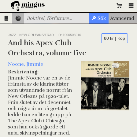
JAZZ - NEW ORLEANS/TRAD
ID: 1000506916
80 kr | Köp
And his Apex Club
Orchestra, volume five
Noone, Jimmie
Beskrivning:
Jimmie Noone var en av de
främsta av de klarinettister
som utvandrade norrut från
New Orleans på 1920-talet.
Från slutet av det decenniet
och några år in på 30-talet
ledde han en liten grupp på
The Apex Club i Chicago,
som han också gjorde ett
antal skivinspelningar med.