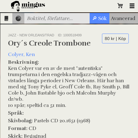
JAZZ - NEW ORLEANS/TRAD
ID: 1000518499
80 kr | Köp
Ory´s Creole Trombone
Colyer, Ken
Beskrivning:
Ken Colyer var en av de mest "autentiska"
trumpetarna i den engelska tradjazz-vågen och
vistades långa perioder i New Orleans. Här har han
med sig Tony Pyke cl, Geoff Cole tb, Ray Smith p, Bill
Cole b, John Bastable bjo och Malcolm Murphy
dr/wb.
10 spår; speltid ca 51 min.
Språk:
Skivbolag:
Pastels CD 20.1651 (1968)
Format:
CD
Skick:
Begagnad