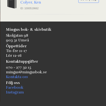
Colyer, Ken
ID: 1000519662
Mingus bok- & skivbutik
Skolgatan 98
903 31 Umeå
Öppettider
Tis-fre 11-17
Lör 12-16
Kontaktuppgifter
070 - 277 32 15
mingus@mingusbok.se
Kontakta oss
Följ oss
Facebook
Instagram