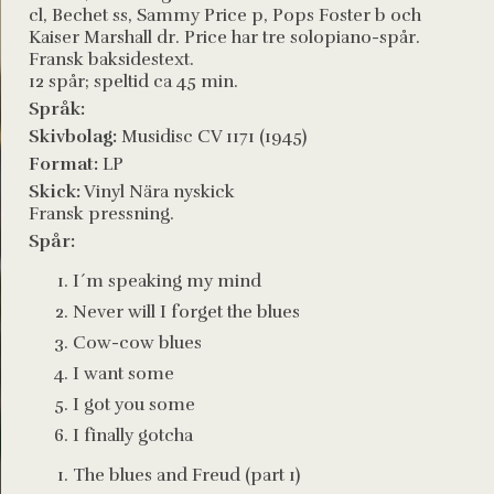
cl, Bechet ss, Sammy Price p, Pops Foster b och
Kaiser Marshall dr. Price har tre solopiano-spår.
Fransk baksidestext.
12 spår; speltid ca 45 min.
Språk:
Skivbolag:
Musidisc CV 1171 (1945)
Format:
LP
Skick:
Vinyl Nära nyskick
Fransk pressning.
Spår:
I´m speaking my mind
Never will I forget the blues
Cow-cow blues
I want some
I got you some
I finally gotcha
The blues and Freud (part 1)