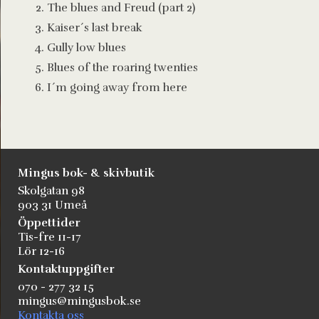
The blues and Freud (part 2)
Kaiser´s last break
Gully low blues
Blues of the roaring twenties
I´m going away from here
Mingus bok- & skivbutik
Skolgatan 98
903 31 Umeå
Öppettider
Tis-fre 11-17
Lör 12-16
Kontaktuppgifter
070 - 277 32 15
mingus@mingusbok.se
Kontakta oss