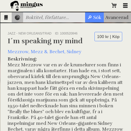
JAZZ - NEW ORLEANS/TRAD
ID: 1000520846
100 kr | Köp
I´m speaking my mind
Mezzrow, Mezz & Bechet, Sidney
Beskrivning:
Mezz Mezzrow var en av de krumelurer som finns i
marginalen i alla konstarter. Han hade en, i stort sett,
obesvarad kärlek till den ursprungliga New Orleans-
jazzen, men hans klarinettspel var av den kalibern att
han knappast hade fått göra en enda skivinspelning
om det inte vore för en sak: han levererade den mest
förstklassiga marijuana som gick att uppbringa. På
1950-talet nedtecknade han sina minnen i boken
"Really the blues" och blev en kultfigur, fr a i
Frankrike. På 40-talet gjorde han ett antal
inspelningar med New Orleans-giganten Sidney
Bechet, varav några återfinns i detta album. Mezzrow