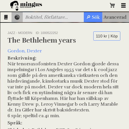
JAZZ - MODERN
ID: 1000522252
110 kr | Köp
The Bethlehem years
Gordon, Dexter
Beskrivning:
När tenorsaxofonisten Dexter Gordon gjorde dessa
inspelningar i Los Angeles 1955 var det s k cool jazz
som gällde på den amerikanska västkusten och den
hårdsvängande, känslostarka musik Dexter stod för
var inte på modet. Dexter var dock modern hela sitt
liv och fick en nytändning några år senare då han
flyttade till Köpenhamn. Här har han sällskap av
Kenny Drew p, Leroy Vinnegar b och Larry Marable
dr. Ira Gitler har skrivit baksidestexten.
6 spår; speltid ca 41 min.
Språk: