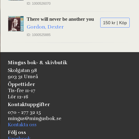
ID: 1000526070
There will never be another you
150 kr | Köp
Gordon, Dexter
ID: 1000525885
Mingus bok- & skivbutik
Skolgatan 98
903 31 Umeå
Öppettider
Tis-fre 11-17
Lör 12-16
Kontaktuppgifter
070 - 277 32 15
mingus@mingusbok.se
Kontakta oss
Följ oss
Facebook