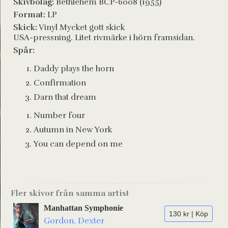
Skivbolag:
Bethlehem BCP-6008 (1955)
Format:
LP
Skick:
Vinyl Mycket gott skick
USA-pressning. Litet rivmärke i hörn framsidan.
Spår:
Daddy plays the horn
Confirmation
Darn that dream
Number four
Autumn in New York
You can depend on me
Fler skivor från samma artist
Manhattan Symphonie
130 kr | Köp
Gordon, Dexter