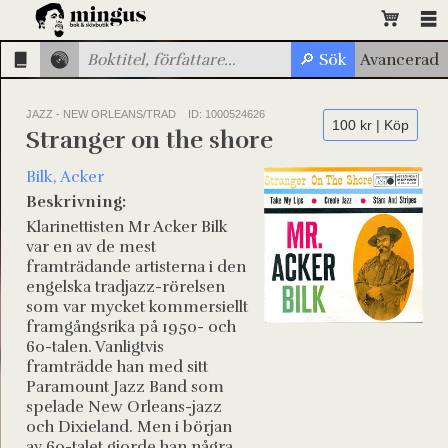
JAZZ - NEW ORLEANS/TRAD
ID: 1000524626
100 kr | Köp
Stranger on the shore
Bilk, Acker
Beskrivning:
Klarinettisten Mr Acker Bilk
var en av de mest
framträdande artisterna i den
engelska tradjazz-rörelsen
som var mycket kommersiellt
framgångsrika på 1950- och
60-talen. Vanligtvis
framträdde han med sitt
Paramount Jazz Band som
spelade New Orleans-jazz
och Dixieland. Men i början
av 60-talet gjorde han några