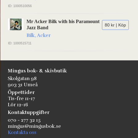
ID: 1000510056
Mr Acker Bilk with his Paramount
80 kr | Köp
Jazz Band
Bilk, Acker
ID: 1000515711
Mingus bok- & skivbutik
Skolgatan 98
903 31 Umeå
Öppettider
Tis-fre 11-17
Lör 12-16
Kontaktuppgifter
070 - 277 32 15
mingus@mingusbok.se
Kontakta oss