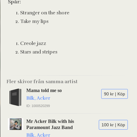
Spår:
Stranger on the shore
Take my lips
Creole jazz
Stars and stripes
Fler skivor från samma artist
Mama told me so
90 kr | Köp
Bilk, Acker
ID: 1000520299
Mr Acker Bilk with his
100 kr | Köp
Paramount Jazz Band
Bilk, Acker