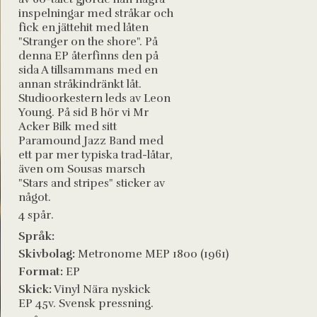
inspelningar med stråkar och
fick en jättehit med låten
"Stranger on the shore". På
denna EP återfinns den på
sida A tillsammans med en
annan stråkindränkt låt.
Studioorkestern leds av Leon
Young. På sid B hör vi Mr
Acker Bilk med sitt
Paramound Jazz Band med
ett par mer typiska trad-låtar,
även om Sousas marsch
"Stars and stripes" sticker av
något.
4 spår.
Språk:
Skivbolag:
Metronome MEP 1800 (1961)
Format:
EP
Skick:
Vinyl Nära nyskick
EP 45v. Svensk pressning.