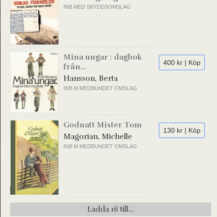
INB MED SKYDDSOMSLAG
Mina ungar : dagbok
400 kr | Köp
från...
Hansson, Berta
INB M MEDBUNDET OMSLAG
Godnatt Mister Tom
130 kr | Köp
Magorian, Michelle
INB M MEDBUNDET OMSLAG
Ladda 16 till...