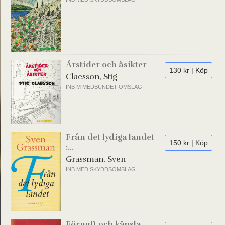
Årstider och åsikter
130 kr | Köp
Claesson, Stig
INB M MEDBUNDET OMSLAG
Från det lydiga landet
150 kr | Köp
:...
Grassman, Sven
INB MED SKYDDSOMSLAG
Förnuft och känsla