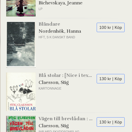
Bichevskaya, Jeanne
LP
Bländare
100 kr | Köp
Nordenhök, Hanna
HFT, S K DANSKT BAND
Blå stolar : [Nice i tex...
130 kr | Köp
Claesson, Stig
KARTONNAGE
Vägen till brevlådan : ...
130 kr | Köp
Claesson, Stig
INB MED SKYDDSOMSLAG