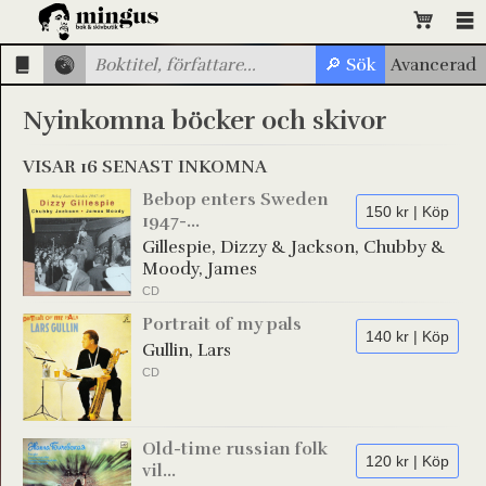
Nyinkomna böcker och skivor
VISAR 16 SENAST INKOMNA
Bebop enters Sweden
150 kr | Köp
1947-...
Gillespie, Dizzy & Jackson, Chubby &
Moody, James
CD
Portrait of my pals
140 kr | Köp
Gullin, Lars
CD
Old-time russian folk
120 kr | Köp
vil...