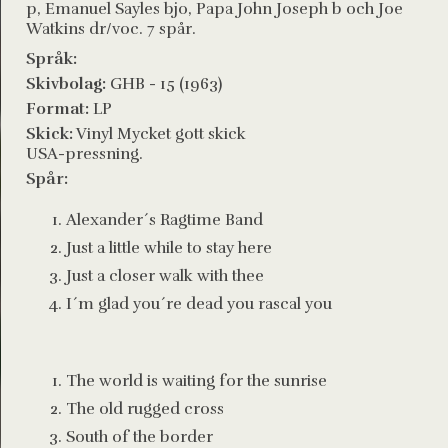
p, Emanuel Sayles bjo, Papa John Joseph b och Joe
Watkins dr/voc. 7 spår.
Språk:
Skivbolag:
GHB - 15 (1963)
Format:
LP
Skick:
Vinyl Mycket gott skick
USA-pressning.
Spår:
Alexander´s Ragtime Band
Just a little while to stay here
Just a closer walk with thee
I´m glad you´re dead you rascal you
The world is waiting for the sunrise
The old rugged cross
South of the border