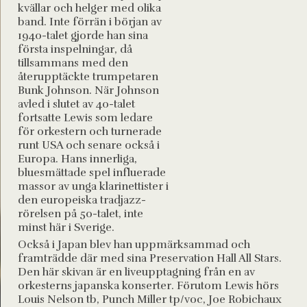
kvällar och helger med olika
band. Inte förrän i början av
1940-talet gjorde han sina
första inspelningar, då
tillsammans med den
återupptäckte trumpetaren
Bunk Johnson. När Johnson
avled i slutet av 40-talet
fortsatte Lewis som ledare
för orkestern och turnerade
runt USA och senare också i
Europa. Hans innerliga,
bluesmättade spel influerade
massor av unga klarinettister i
den europeiska tradjazz-
rörelsen på 50-talet, inte
minst här i Sverige.
Också i Japan blev han uppmärksammad och
framträdde där med sina Preservation Hall All Stars.
Den här skivan är en liveupptagning från en av
orkesterns japanska konserter. Förutom Lewis hörs
Louis Nelson tb, Punch Miller tp/voc, Joe Robichaux