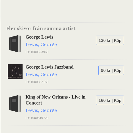
Fler skivor från samma artist
George Lewis
130 kr | Köp
Lewis, George
ID: 1000523960
George Lewis Jazzband
90 kr | Köp
Lewis, George
ID: 1000502150
King of New Orleans - Live in
160 kr | Köp
Concert
Lewis, George
ID: 1000519720