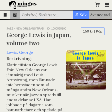
JAZZ - NEW ORLEANS/TRAD
ID: 1000525190
150 kr | Köp
George Lewis in Japan,
volume two
Lewis, George
Beskrivning:
Klarinettisten George Lewis
från New Orleans var
jämnårig med Louis
Armstrong, men lämnade
inte hemstaden som så
många andra New Orleans-
musiker när jazzen spreds till
andra delar av USA. Han
jobbade på dagarna som
hamnarbetare och spelade på