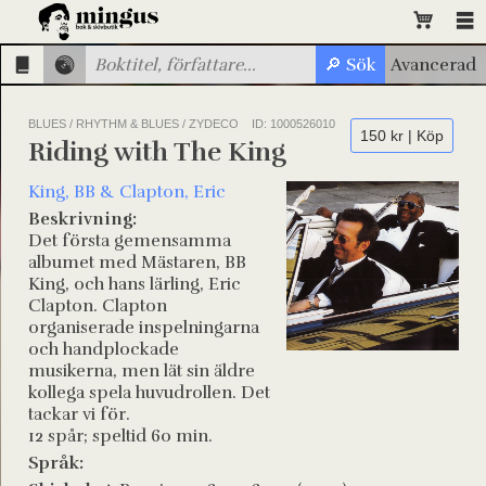
BLUES / RHYTHM & BLUES / ZYDECO
ID: 1000526010
150 kr | Köp
Riding with The King
King, BB & Clapton, Eric
Beskrivning:
Det första gemensamma
albumet med Mästaren, BB
King, och hans lärling, Eric
Clapton. Clapton
organiserade inspelningarna
och handplockade
musikerna, men lät sin äldre
kollega spela huvudrollen. Det
tackar vi för.
12 spår; speltid 60 min.
Språk: