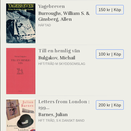
Yagebreven
150 kr | Köp
Burroughs, William S. &
Ginsberg, Allen
HÄFTAD
Till en hemlig vän
100 kr | Köp
Bulgakov, Michail
HFT/TRÅD M SKYDDSOMSLAG
Letters from London :
200 kr | Köp
199...
Barnes, Julian
HFT TRÅD, S K DANSKT BAND