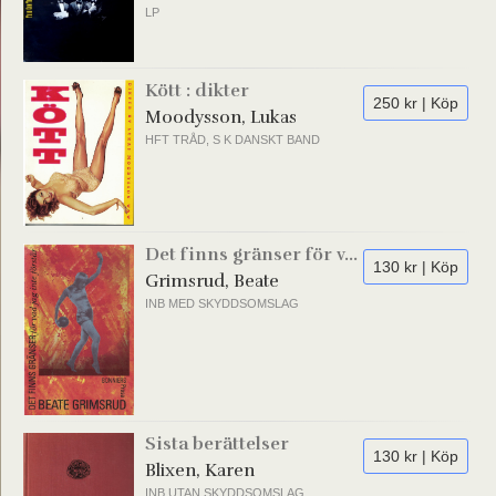
LP
Kött : dikter
250 kr | Köp
Moodysson, Lukas
HFT TRÅD, S K DANSKT BAND
Det finns gränser för v...
130 kr | Köp
Grimsrud, Beate
INB MED SKYDDSOMSLAG
Sista berättelser
130 kr | Köp
Blixen, Karen
INB UTAN SKYDDSOMSLAG