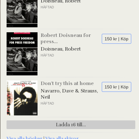
Doisneau, Robert
HÄFTAD
Robert Doisneau for
150 kr | Köp
press...
Doisneau, Robert
HÄFTAD
Don't try this at home
150 kr | Köp
Navarro, Dave & Strauss,
Neil
HÄFTAD
Ladda 16 till...
Visa alla böcker
|
Visa alla skivor