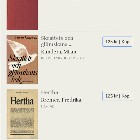
Skrattets och
125 kr | Köp
glömskans ...
Kundera, Milan
INB MED SKYDDSOMSLAG
Hertha
125 kr | Köp
Bremer, Fredrika
HÄFTAD