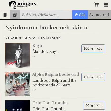
Nyinkomna böcker och skivor
VISAR 16 SENAST INKOMNA
Kaya
100 kr | Köp
Ålander, Kaya
LP
Alpha Ralpha Boulevard
150 kr | Köp
Lundsten, Ralph and the
Andromeda All Stars
LP
Trio Con Tromba
90 kr | Köp
Trio Con Tromba