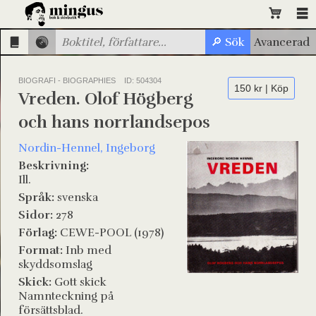
BIOGRAFI - BIOGRAPHIES
ID: 504304
150 kr | Köp
Vreden. Olof Högberg
och hans norrlandsepos
Nordin-Hennel, Ingeborg
Beskrivning:
Ill.
Språk:
svenska
Sidor:
278
Förlag:
CEWE-POOL (1978)
Format:
Inb med
skyddsomslag
Skick:
Gott skick
Namnteckning på
försättsblad.