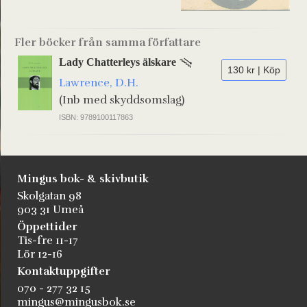
Fler böcker från samma författare
Lady Chatterleys älskare
130 kr | Köp
Lawrence, D.H.
(Inb med skyddsomslag)
ISBN: 9789100117863
Mingus bok- & skivbutik
Skolgatan 98
903 31 Umeå
Öppettider
Tis-fre 11-17
Lör 12-16
Kontaktuppgifter
070 - 277 32 15
mingus@mingusbok.se