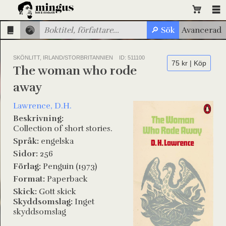
SKÖNLITT, IRLAND/STORBRITANNIEN
ID: 511100
75 kr | Köp
The woman who rode
away
Lawrence, D.H.
Beskrivning:
Collection of short stories.
Språk:
engelska
Sidor:
256
Förlag:
Penguin (1973)
Format:
Paperback
Skick:
Gott skick
Skyddsomslag:
Inget
skyddsomslag