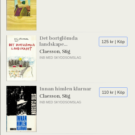
Det bortglömda
125 kr | Köp
landskape...
Claesson, Stig
INB MED SKYDDSOMSLAG
Innan himlen klarnar
110 kr | Köp
Claesson, Stig
INB MED SKYDDSOMSLAG