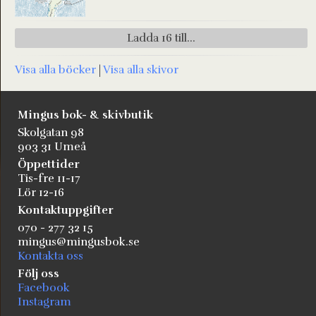
Ladda 16 till...
Visa alla böcker
|
Visa alla skivor
Mingus bok- & skivbutik
Skolgatan 98
903 31 Umeå
Öppettider
Tis-fre 11-17
Lör 12-16
Kontaktuppgifter
070 - 277 32 15
mingus@mingusbok.se
Kontakta oss
Följ oss
Facebook
Instagram