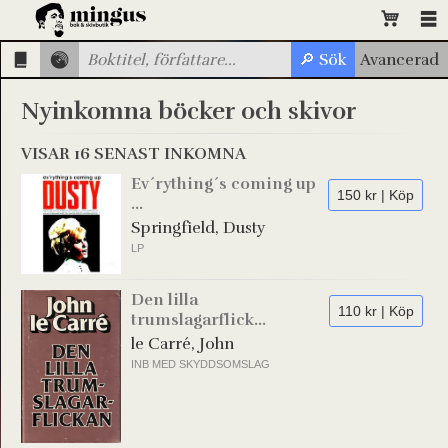
Nyinkomna böcker och skivor
VISAR 16 SENAST INKOMNA
Ev´rything´s coming up
150 kr | Köp
...
Springfield, Dusty
LP
Den lilla
110 kr | Köp
trumslagarflick...
le Carré, John
INB MED SKYDDSOMSLAG