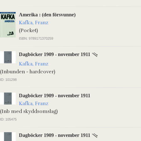
Amerika : (den försvunne)
Kafka, Franz
(Pocket)
ISBN: 9789171370259
Dagböcker 1909 - november 1911
Kafka, Franz
(Inbunden - hardcover)
ID: 101298
Dagböcker 1909 - november 1911
Kafka, Franz
(Inb med skyddsomslag)
ID: 105475
Dagböcker 1909 - november 1911