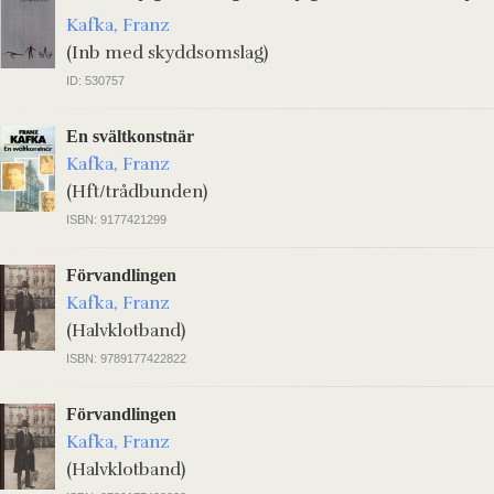
Kafka, Franz
(Inb med skyddsomslag)
ID: 530757
En svältkonstnär
Kafka, Franz
(Hft/trådbunden)
ISBN: 9177421299
Förvandlingen
Kafka, Franz
(Halvklotband)
ISBN: 9789177422822
Förvandlingen
Kafka, Franz
(Halvklotband)