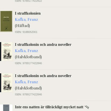
ISBN: 9789177422822
I straffkolonien
Kafka, Franz
(Häftad)
ISBN: 9188052001
I straffkolonin och andra noveller
Kafka, Franz
(Halvklotband)
ISBN: 9789177422846
I straffkolonin och andra noveller
Kafka, Franz
(Halvklotband)
ISBN: 9789177422846
Inte ens natten är tillräckligt mycket natt