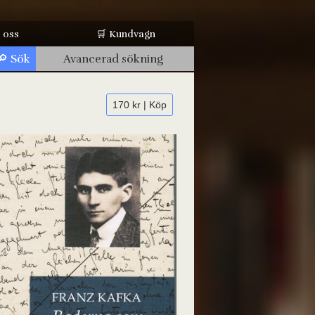
 oss
🛒 Kundvagn
Avancerad sökning
170 kr | Köp