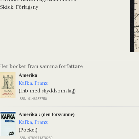
Skick:
Förlagsny
Fler böcker från samma författare
Amerika
Kafka, Franz
(Inb med skyddsomslag)
ISBN: 9146137750
Amerika : (den försvunne)
Kafka, Franz
(Pocket)
ISBN: 9789171370259