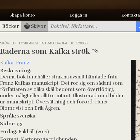
Skapa konto
Logga in
Kontakta
Böcker
Skivor
SKÖNLITT, TYSKLAND/CENTRALEUROPA
ID: 520850
Raderna som Kafka strök
Kafka, Franz
Beskrivning:
Denna bok innehåller strukna avsnitt hämtade från
Franz Kafkas manuskript. Det rör sig om sådant som
författaren av olika skäl bedömt som överflödigt,
undermåligt eller alltför intimt. Illustrerad med bilder
ur manuskript. Översättning och förord: Hans
Blomqvist och Erik Ågren.
Språk:
svenska
Sidor:
93
Förlag:
Bakhåll (2012)
Format:
Kartonnage trådbunden