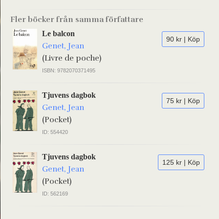
Fler böcker från samma författare
Le balcon
90 kr | Köp
Genet, Jean
(Livre de poche)
ISBN: 9782070371495
Tjuvens dagbok
75 kr | Köp
Genet, Jean
(Pocket)
ID: 554420
Tjuvens dagbok
125 kr | Köp
Genet, Jean
(Pocket)
ID: 562169