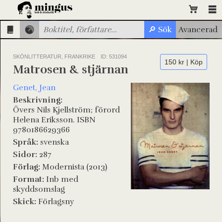
SKÖNLITTERATUR, FRANKRIKE
ID: 531094
150 kr | Köp
Matrosen & stjärnan
Genet, Jean
Beskrivning:
Övers Nils Kjellström; förord
Helena Eriksson. ISBN
9780186629366
Språk:
svenska
Sidor:
287
Förlag:
Modernista (2013)
Format:
Inb med
skyddsomslag
Skick:
Förlagsny