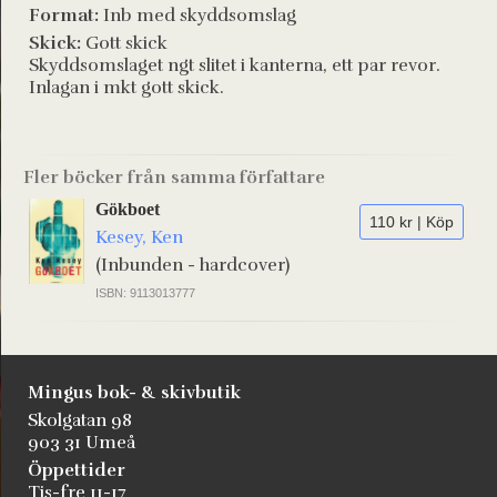
Format:
Inb med skyddsomslag
Skick:
Gott skick
Skyddsomslaget ngt slitet i kanterna, ett par revor.
Inlagan i mkt gott skick.
Fler böcker från samma författare
Gökboet
110 kr | Köp
Kesey, Ken
(Inbunden - hardcover)
ISBN: 9113013777
Mingus bok- & skivbutik
Skolgatan 98
903 31 Umeå
Öppettider
Tis-fre 11-17