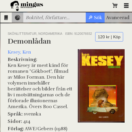
SKÖNLITTERATUR, NORDAMERIKA
ISBN: 9120076932
120 kr | Köp
Demonlådan
Kesey, Ken
Beskrivning:
Ken Kesey är mest känd för
romanen "Gökboet", filmad
av Milos Forman. Den här
volymen innehåller
berättelser och bilder från ett
liv i motsättningarnas och de
förlorade illusionernas
Amerika. Övers Boo Cassel.
Språk:
svenska
Sidor:
414
Förlag:
AWE/Gebers (1988)