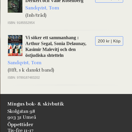
Derkert och Valle Rosenberg
Sandqvist, Tom
(Inb/tråd)
ISBN: 918555295X
Vi söker ett sammanhang :
200 kr | Köp
Arthur Segal, Sonia Delaunay,
Kasimir Malevitj och den
östjudiska shtetteln
Sandqvist, Tom
(Hft, s k danskt band)
ISBN: 9789187483202
Mingus bok- & skivbutik
Skolgatan 98
903 31 Umeå
Öppettider
Tis-fre 11-17