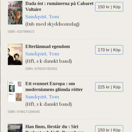
Dada öst : rumänerna på Cabaret
150 kr | Köp
Voltaire
Sandqvist, Tom
(Inb med skyddsomslag)
ISBN: 9187896672
Efterlämnad egendom
170 kr | Köp
Sandqvist, Tom
(Hft, s k danskt band)
ISBN: 9789187483301
Ett svunnet Europa : om
225 kr | Köp
modernismens glömda rötter
Sandqvist, Tom
(Hft, s k danskt band)
ISBN: 9789171398345
Han finns, förstår du : Siri
150 kr | Köp