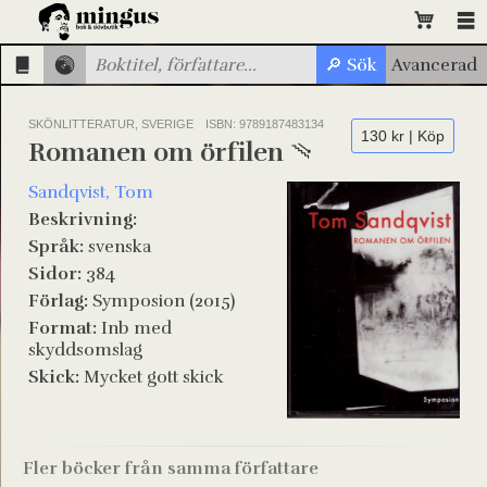
SKÖNLITTERATUR, SVERIGE
ISBN: 9789187483134
130 kr | Köp
Romanen om örfilen
Sandqvist, Tom
Beskrivning:
Språk:
svenska
Sidor:
384
Förlag:
Symposion (2015)
Format:
Inb med
skyddsomslag
Skick:
Mycket gott skick
Fler böcker från samma författare