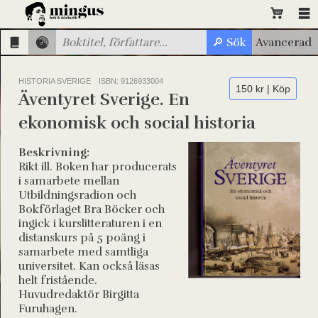
HISTORIA SVERIGE
ISBN: 9126933004
150 kr | Köp
Äventyret Sverige. En
ekonomisk och social historia
Beskrivning:
Rikt ill. Boken har producerats
i samarbete mellan
Utbildningsradion och
Bokförlaget Bra Böcker och
ingick i kurslitteraturen i en
distanskurs på 5 poäng i
samarbete med samtliga
universitet. Kan också läsas
helt fristående.
Huvudredaktör Birgitta
Furuhagen.