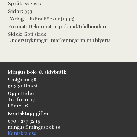
Språk:
svenska
Sidor:
333
Förlag:
UR/Bra Böcker (1993)
Format:
Dekorerat pappband/trådbunden
Skick:
Gott skick
Understrykningar, markeringar m m i blyerts.
Mingus bok- & skivbutik
Skolgatan 98
903 31 Umeå
Öppettider
Tis-fre 11-17
Lör 12-16
Kontaktuppgifter
070 - 277 32 15
mingus@mingusbok.se
Kontakta oss