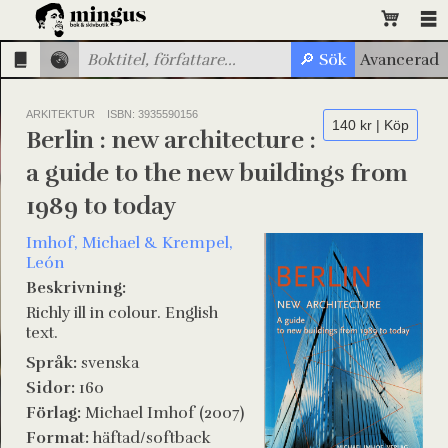
ARKITEKTUR
ISBN: 3935590156
140 kr | Köp
Berlin : new architecture :
a guide to the new buildings from
1989 to today
Imhof, Michael & Krempel,
León
Beskrivning:
Richly ill in colour. English
text.
Språk:
svenska
Sidor:
160
Förlag:
Michael Imhof (2007)
Format:
häftad/softback