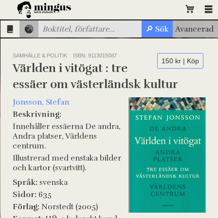
SAMHÄLLE & POLITIK
ISBN: 9113015087
150 kr | Köp
Världen i vitögat : tre
essäer om västerländsk kultur
Jonsson, Stefan
Beskrivning:
Innehåller essäerna De andra,
Andra platser, Världens
centrum.
Illustrerad med enstaka bilder
och kartor (svartvitt).
Språk:
svenska
Sidor:
635
Förlag:
Norstedt (2005)