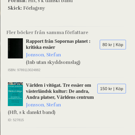
Format:
Hft, s k danskt band
Skick:
Förlagsny
Fler böcker från samma författare
Rapport från Sopornas planet :
80 kr | Köp
kritiska essäer
Jonsson, Stefan
(Inb utan skyddsomslag)
ISBN: 9789113024882
Världen i vitögat. Tre essäer om
150 kr | Köp
västerländsk kultur: De andra,
Andra platser, Världens centrum
Jonsson, Stefan
(Hft, s k danskt band)
ID: 527815