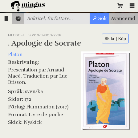
FILOSOFI
ISBN: 9782081377226
85 kr | Köp
. Apologie de Socrate
Platon
Beskrivning:
Presentation par Arnaud
Macé. Traduction par Luc
Brisson.
Språk:
svenska
Sidor:
172
Förlag:
Flammarion (2017)
Format:
Livre de poche
Skick:
Nyskick