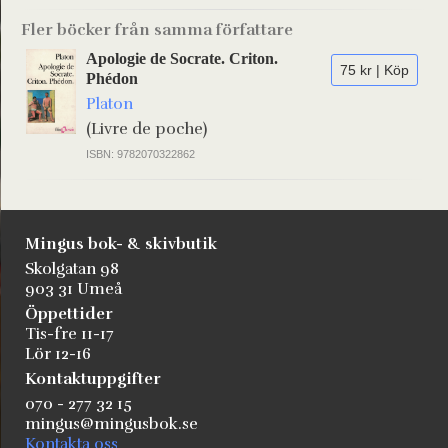
Fler böcker från samma författare
Apologie de Socrate. Criton.
75 kr | Köp
Phédon
Platon
(Livre de poche)
ISBN: 9782070322862
Mingus bok- & skivbutik
Skolgatan 98
903 31 Umeå
Öppettider
Tis-fre 11-17
Lör 12-16
Kontaktuppgifter
070 - 277 32 15
mingus@mingusbok.se
Kontakta oss