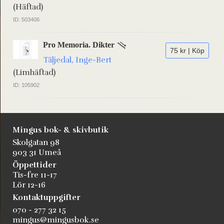
(Häftad)
ID: 503406
Pro Memoria. Dikter
75 kr | Köp
Täljedal, Inge-Bert
(Limhäftad)
ID: 105902
Mingus bok- & skivbutik
Skolgatan 98
903 31 Umeå
Öppettider
Tis-fre 11-17
Lör 12-16
Kontaktuppgifter
070 - 277 32 15
mingus@mingusbok.se