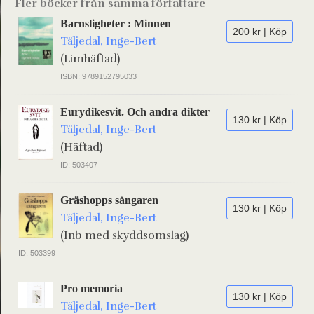
Fler böcker från samma författare
Barnsligheter : Minnen
200 kr | Köp
Täljedal, Inge-Bert
(Limhäftad)
ISBN: 9789152795033
Eurydikesvit. Och andra dikter
130 kr | Köp
Täljedal, Inge-Bert
(Häftad)
ID: 503407
Gräshopps sångaren
130 kr | Köp
Täljedal, Inge-Bert
(Inb med skyddsomslag)
ID: 503399
Pro memoria
130 kr | Köp
Täljedal, Inge-Bert