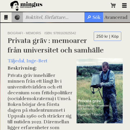
BIOGRAFI - MEMOIRS
ISBN: 9789163925542
250 kr | Köp
Privata gräv : memoarer
från universitet och samhälle
Täljedal, Inge-Bert
Beskrivning:
Privata gräv innehåller
minnen från ett långt liv i
universitetvärlden och ett
decenium som fritidspolitiker
(socialdemokraterna) i Umeå.
Boken börjar den första
dagen på studentrummet i
Uppsala 1960 och sträcker sig
till nutiden 2022. Däremellan
ligger erfarenheter som