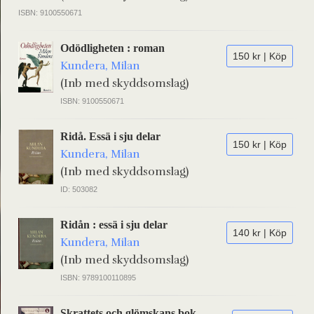
ISBN: 9100550671
Odödligheten : roman
150 kr | Köp
Kundera, Milan
(Inb med skyddsomslag)
ISBN: 9100550671
Ridå. Essä i sju delar
150 kr | Köp
Kundera, Milan
(Inb med skyddsomslag)
ID: 503082
Ridån : essä i sju delar
140 kr | Köp
Kundera, Milan
(Inb med skyddsomslag)
ISBN: 9789100110895
Skrattets och glömskans bok