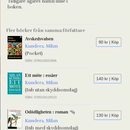
Tidigare ägares namn inne i
boken.
Fler böcker från samma författare
Avskedsvalsen
90 kr | Köp
Kundera, Milan
(Pocket)
ISBN: 9789100553906
Ett möte : essäer
140 kr | Köp
Kundera, Milan
(Inb utan skyddsomslag)
ISBN: 9789100128319
Odödligheten : roman
130 kr | Köp
Kundera, Milan
(Inb med skyddsomslag)