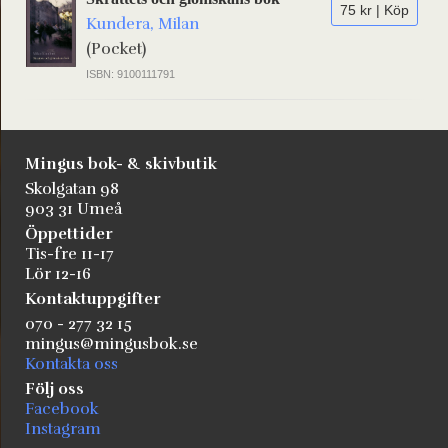
75 kr | Köp
Kundera, Milan
(Pocket)
ISBN: 9100111791
Mingus bok- & skivbutik
Skolgatan 98
903 31 Umeå
Öppettider
Tis-fre 11-17
Lör 12-16
Kontaktuppgifter
070 - 277 32 15
mingus@mingusbok.se
Kontakta oss
Följ oss
Facebook
Instagram