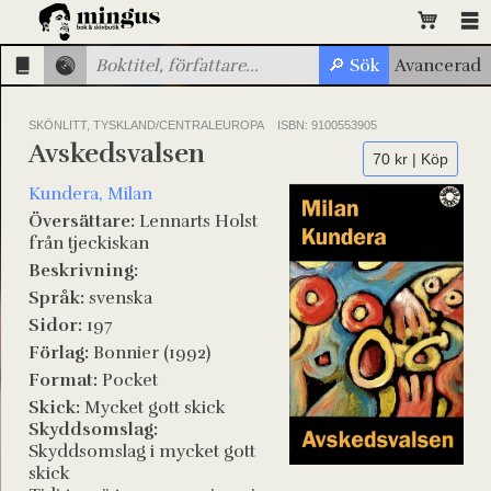
SKÖNLITT, TYSKLAND/CENTRALEUROPA
ISBN: 9100553905
Avskedsvalsen
70 kr | Köp
Kundera, Milan
Översättare:
Lennarts Holst
från tjeckiskan
Beskrivning:
Språk:
svenska
Sidor:
197
Förlag:
Bonnier (1992)
Format:
Pocket
Skick:
Mycket gott skick
Skyddsomslag:
Skyddsomslag i mycket gott
skick