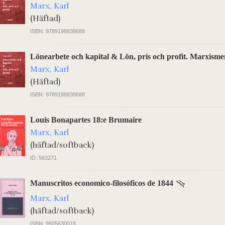
Marx, Karl
(Häftad)
ISBN: 9789198838688
Lönearbete och kapital & Lön, pris och profit. Marxisme
Marx, Karl
(Häftad)
ISBN: 9789198838688
Louis Bonapartes 18:e Brumaire
Marx, Karl
(häftad/softback)
ID: 563271
Manuscritos economico-filosóficos de 1844
Marx, Karl
(häftad/softback)
ISBN: 9505630018