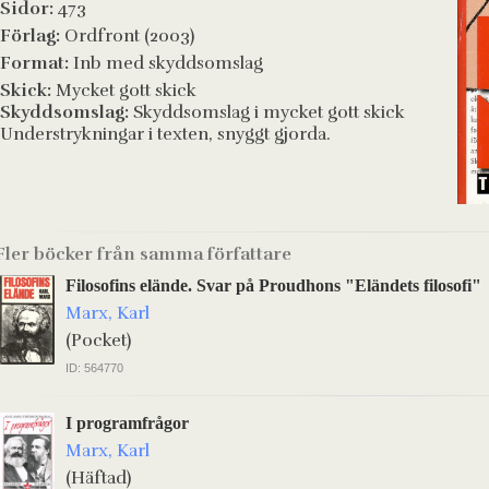
Sidor:
473
Förlag:
Ordfront (2003)
Format:
Inb med skyddsomslag
Skick:
Mycket gott skick
Skyddsomslag:
Skyddsomslag i mycket gott skick
Understrykningar i texten, snyggt gjorda.
Fler böcker från samma författare
Filosofins elände. Svar på Proudhons "Eländets filosofi"
Marx, Karl
(Pocket)
ID: 564770
I programfrågor
Marx, Karl
(Häftad)