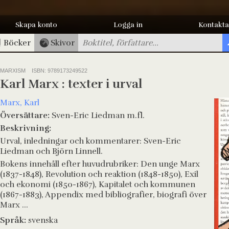
Skapa konto
Logga in
Kontakta
Böcker
Skivor
MARXISM
ISBN: 9789173249522
Karl Marx : texter i urval
Marx, Karl
Översättare:
Sven-Eric Liedman m.fl.
Beskrivning:
Urval, inledningar och kommentarer: Sven-Eric
Liedman och Björn Linnell.
Bokens innehåll efter huvudrubriker: Den unge Marx
(1837-1848), Revolution och reaktion (1848-1850), Exil
och ekonomi (1850-1867), Kapitalet och kommunen
(1867-1883), Appendix med bibliografier, biografi över
Marx ...
Språk:
svenska