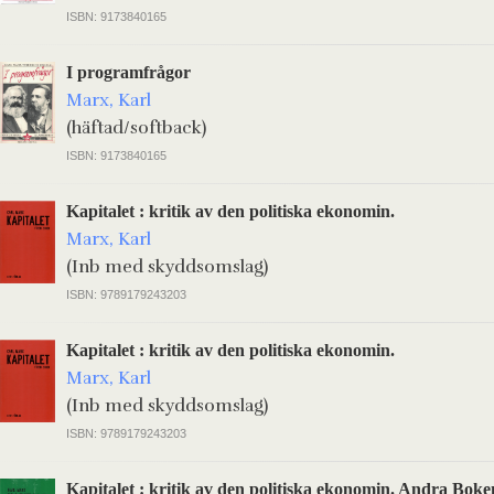
ISBN: 9173840165
I programfrågor
Marx, Karl
(häftad/softback)
ISBN: 9173840165
Kapitalet : kritik av den politiska ekonomin.
Marx, Karl
(Inb med skyddsomslag)
ISBN: 9789179243203
Kapitalet : kritik av den politiska ekonomin.
Marx, Karl
(Inb med skyddsomslag)
ISBN: 9789179243203
Kapitalet : kritik av den politiska ekonomin. Andra Boke