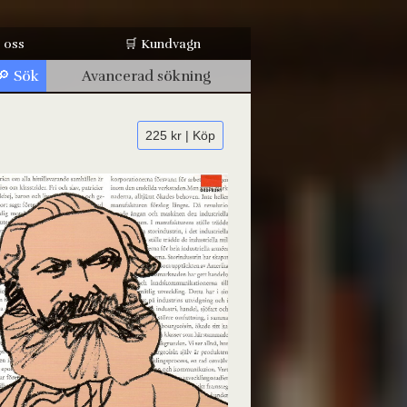
 oss
🛒 Kundvagn
Avancerad sökning
225 kr | Köp