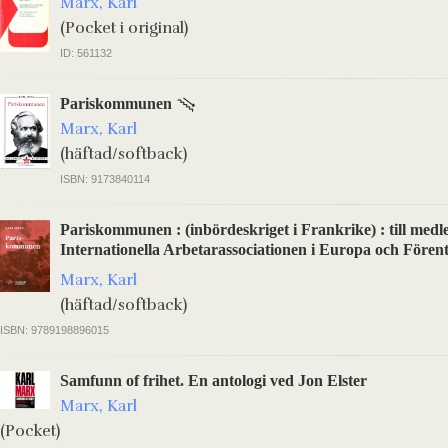
Marx, Karl
(Pocket i original)
ID: 561132
Pariskommunen
Marx, Karl
(häftad/softback)
ISBN: 9173840114
Pariskommunen : (inbördeskriget i Frankrike) : till me
Internationella Arbetarassociationen i Europa och Fören
Marx, Karl
(häftad/softback)
ISBN: 9789198896015
Samfunn of frihet. En antologi ved Jon Elster
Marx, Karl
(Pocket)