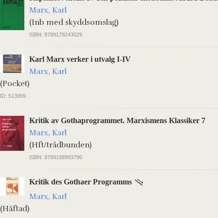
Marx, Karl
(Inb med skyddsomslag)
ISBN: 9789179243029
Karl Marx verker i utvalg I-IV
Marx, Karl
(Pocket)
ID: 513959
Kritik av Gothaprogrammet. Marxismens Klassiker 7
Marx, Karl
(Hft/trådbunden)
ISBN: 9789198993790
Kritik des Gothaer Programms
Marx, Karl
(Häftad)