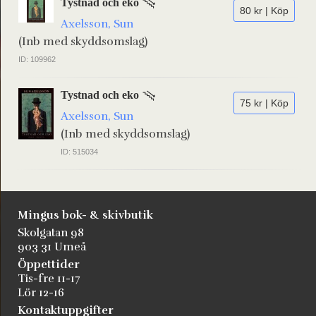
Tystnad och eko
80 kr | Köp
Axelsson, Sun
(Inb med skyddsomslag)
ID: 109962
Tystnad och eko
75 kr | Köp
Axelsson, Sun
(Inb med skyddsomslag)
ID: 515034
Mingus bok- & skivbutik
Skolgatan 98
903 31 Umeå
Öppettider
Tis-fre 11-17
Lör 12-16
Kontaktuppgifter