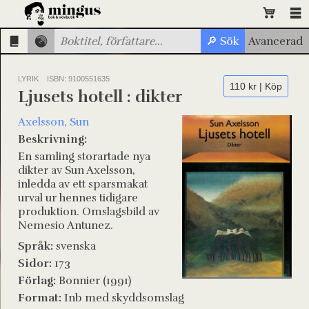
LYRIK
ISBN: 9100551635
110 kr | Köp
Ljusets hotell : dikter
Axelsson, Sun
Beskrivning:
En samling storartade nya
dikter av Sun Axelsson,
inledda av ett sparsmakat
urval ur hennes tidigare
produktion. Omslagsbild av
Nemesio Antunez.
Språk:
svenska
Sidor:
173
Förlag:
Bonnier (1991)
Format:
Inb med skyddsomslag