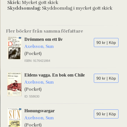
Skick:
Mycket gott skick
Skyddsomslag:
Skyddsomslag i mycket gott skick
Fler böcker från samma författare
Drömmen om ett liv
90 kr | Köp
Axelsson, Sun
(Pocket)
ISBN: 9176421864
Eldens vagga. En bok om Chile
90 kr | Köp
Axelsson, Sun
(Pocket)
ID: 558630
Honungsvargar
90 kr | Köp
Axelsson, Sun
(Pocket)