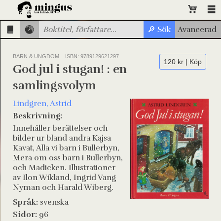
BARN & UNGDOM
ISBN: 9789129621297
120 kr | Köp
God jul i stugan! : en
samlingsvolym
Lindgren, Astrid
Beskrivning:
Innehåller berättelser och
bilder ur bland andra Kajsa
Kavat, Alla vi barn i Bullerbyn,
Mera om oss barn i Bullerbyn,
och Madicken. Illustrationer
av Ilon Wikland, Ingrid Vang
Nyman och Harald Wiberg.
Språk:
svenska
Sidor:
96