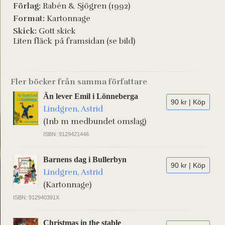
Förlag:
Rabén & Sjögren (1992)
Format:
Kartonnage
Skick:
Gott skick
Liten fläck på framsidan (se bild)
Fler böcker från samma författare
Än lever Emil i Lönneberga
90 kr | Köp
Lindgren, Astrid
(Inb m medbundet omslag)
ISBN: 9129421446
Barnens dag i Bullerbyn
90 kr | Köp
Lindgren, Astrid
(Kartonnage)
ISBN: 912940391X
Christmas in the stable