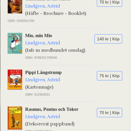
70 kr | Köp
Lindgren, Astrid
(Häfte - Brochure - Booklet)
ISBN: 0340541768
Mio, min Mio
140 kr | Köp
Lindgren, Astrid
(Inb m medbundet omslag)
ISBN: 9788251799546
Pippi Långstrump
75 kr | Köp
Lindgren, Astrid
(Kartonnage)
ISBN: 912963031
Rasmus, Pontus och Toker
70 kr | Köp
Lindgren, Astrid
(Dekorerat pappband)