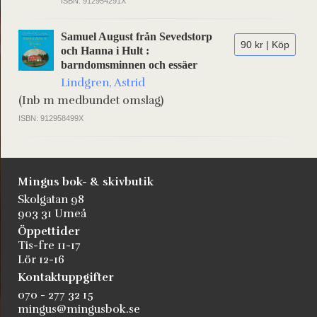
ISBN: 912954291X
Samuel August från Sevedstorp
90 kr | Köp
och Hanna i Hult :
barndomsminnen och essäer
Lindgren, Astrid
(Inb m medbundet omslag)
ISBN: 912958499X
Mingus bok- & skivbutik
Skolgatan 98
903 31 Umeå
Öppettider
Tis-fre 11-17
Lör 12-16
Kontaktuppgifter
070 - 277 32 15
mingus@mingusbok.se