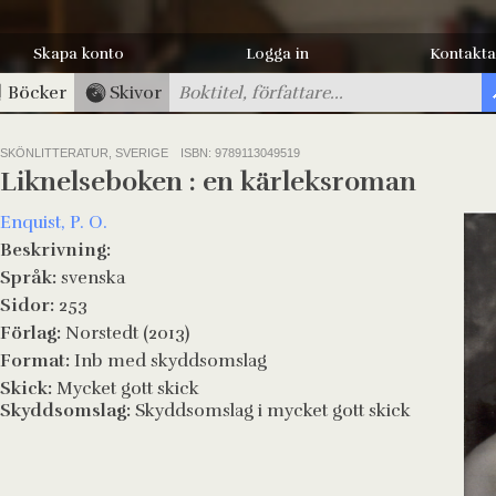
Skapa konto
Logga in
Kontakta
Böcker
Skivor
SKÖNLITTERATUR, SVERIGE
ISBN: 9789113049519
Liknelseboken : en kärleksroman
Enquist, P. O.
Beskrivning:
Språk:
svenska
Sidor:
253
Förlag:
Norstedt (2013)
Format:
Inb med skyddsomslag
Skick:
Mycket gott skick
Skyddsomslag:
Skyddsomslag i mycket gott skick