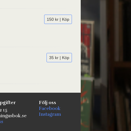
150 kr | Köp
35 kr | Köp
pgifter
Följ oss
Facebook
2 15
Instagram
ngusbok.se
ss