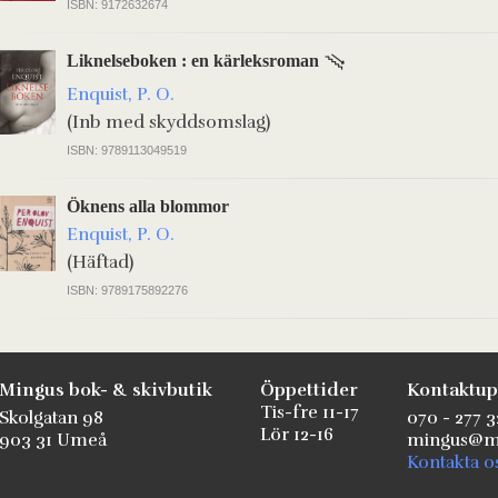
ISBN: 9172632674
Liknelseboken : en kärleksroman
Enquist, P. O.
(Inb med skyddsomslag)
ISBN: 9789113049519
Öknens alla blommor
Enquist, P. O.
(Häftad)
ISBN: 9789175892276
Mingus bok- & skivbutik
Öppettider
Kontaktup
Tis-fre 11-17
Skolgatan 98
070 - 277 3
Lör 12-16
903 31 Umeå
mingus@mi
Kontakta o