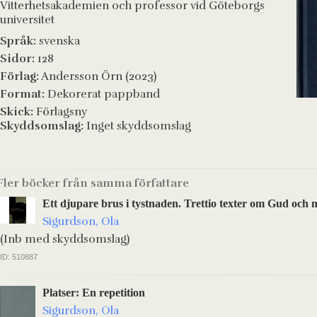
Vitterhetsakademien och professor vid Göteborgs
universitet
Språk:
svenska
Sidor:
128
Förlag:
Andersson Örn (2023)
Format:
Dekorerat pappband
Skick:
Förlagsny
Skyddsomslag:
Inget skyddsomslag
Fler böcker från samma författare
Ett djupare brus i tystnaden. Trettio texter om Gud och
Sigurdson, Ola
(Inb med skyddsomslag)
ID: 510887
Platser: En repetition
Sigurdson, Ola