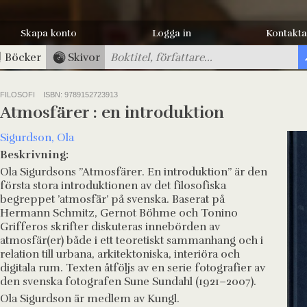
Skapa konto
Logga in
Kontakta
Böcker
Skivor
FILOSOFI
ISBN: 9789152723913
Atmosfärer : en introduktion
Sigurdson, Ola
Beskrivning:
Ola Sigurdsons ”Atmosfärer. En introduktion” är den
första stora introduktionen av det filosofiska
begreppet ’atmosfär’ på svenska. Baserat på
Hermann Schmitz, Gernot Böhme och Tonino
Grifferos skrifter diskuteras innebörden av
atmosfär(er) både i ett teoretiskt sammanhang och i
relation till urbana, arkitektoniska, interiöra och
digitala rum. Texten åtföljs av en serie fotografier av
den svenska fotografen Sune Sundahl (1921–2007).
Ola Sigurdson är medlem av Kungl.