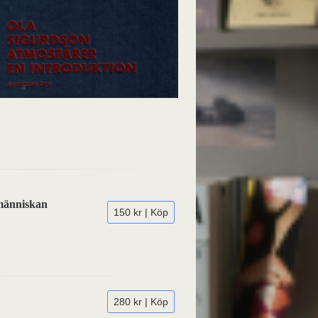
 människan
150 kr | Köp
280 kr | Köp