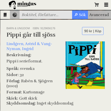
BARN & UNGDOM
ISBN: 9129656176
90 kr | Köp
Pippi går till sjöss
Lindgren, Astrid & Vang-
Nyman, Ingrid
Beskrivning:
Pippi i serieformat.
Språk:
svenska
Sidor:
32
Förlag:
Rabén & Sjögren
(2002)
Format:
Kartonnage
Skick:
Gott skick
Skyddsomslag:
Inget skyddsomslag